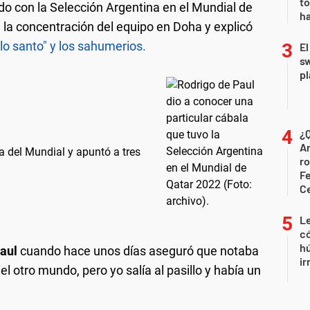
to
o con la Selección Argentina en el Mundial de
ha
e la concentración del equipo en Doha y explicó
o santo" y los sahumerios.
El
sw
pl
¿Q
Ar
a del Mundial y apuntó a tres
ro
Fe
C
Le
có
h
Paul
cuando hace unos días aseguró que notaba
ir
el otro mundo, pero yo salía al pasillo y había un