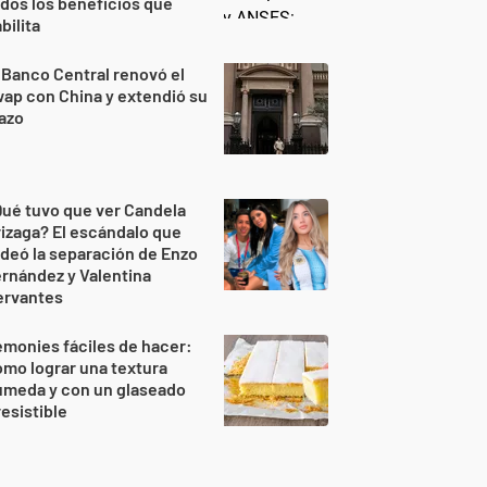
dos los beneficios que
bilita
 Banco Central renovó el
ap con China y extendió su
azo
ué tuvo que ver Candela
izaga? El escándalo que
deó la separación de Enzo
rnández y Valentina
ervantes
monies fáciles de hacer:
mo lograr una textura
úmeda y con un glaseado
resistible