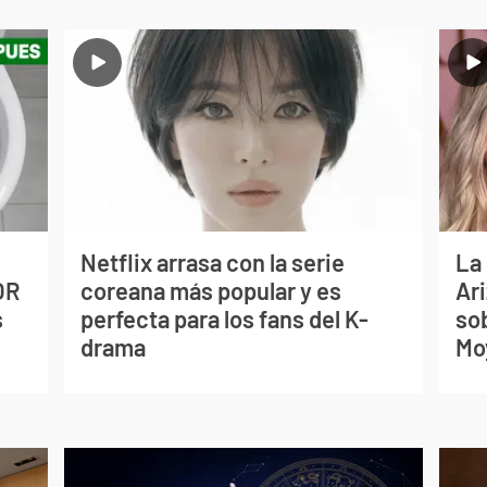
Netflix arrasa con la serie
La
OR
coreana más popular y es
Ari
s
perfecta para los fans del K-
so
drama
Mo