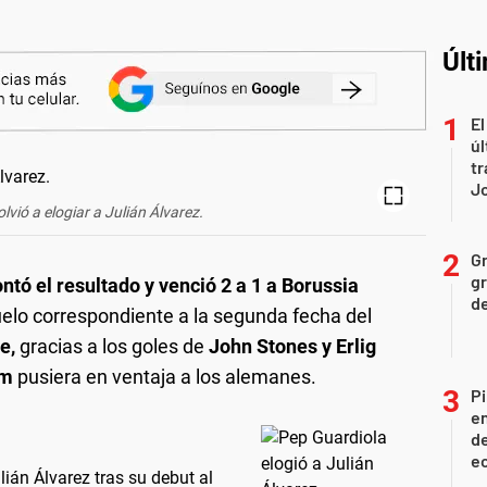
Últ
El
úl
tr
J
lvió a elogiar a Julián Álvarez.
Gr
gr
tó el resultado y venció 2 a 1 a Borussia
d
uelo correspondiente a la segunda fecha del
e,
gracias a los goles de
John Stones y Erlig
am
pusiera en ventaja a los alemanes.
Pi
en
de
ec
ián Álvarez tras su debut al