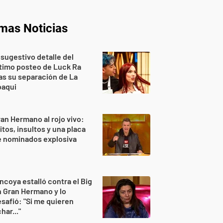
imas Noticias
 sugestivo detalle del
timo posteo de Luck Ra
as su separación de La
oaqui
an Hermano al rojo vivo:
itos, insultos y una placa
e nominados explosiva
ncoya estalló contra el Big
 Gran Hermano y lo
safió: "Si me quieren
har..."