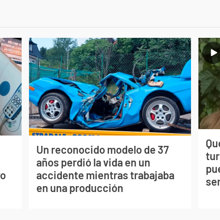
Qué
Un reconocido modelo de 37
tu
s
años perdió la vida en un
pu
vo
accidente mientras trabajaba
se
en una producción