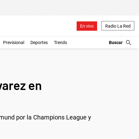
En vivo
Radio La Red
Previsional
Deportes
Trends
varez en
ortmund por la Champions League y