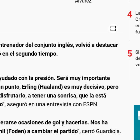
La
Ch
en
f
ntrenador del conjunto inglés, volvió a destacar
Si
só en el segundo tiempo.
de
vo
yudado con la presión. Será muy importante
 punto, Erling (Haaland) es muy decisivo, pero
isfrutarlo, a tener una sonrisa, que la está
o",
aseguró en una entrevista con ESPN.
erarse ocasiones de gol y hacerlas. Nos ha
il (Foden) a cambiar el partido",
cerró Guardiola.