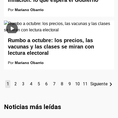
inflación: lo que espera el Gobierno
Por
Mariano Obarrio
Rumbo a octubre: los precios, las
vacunas y las clases se miran con
lectura electoral
Por
Mariano Obarrio
1
2
3
4
5
6
7
8
9
10
11
Siguiente
Noticias más leídas