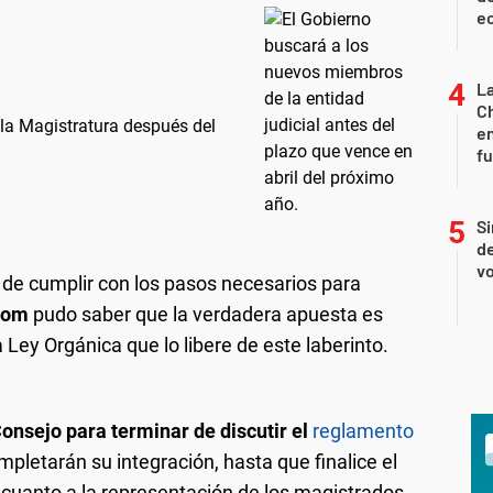
ec
La
Ch
la Magistratura después del
en
f
Si
de
vo
 de cumplir con los pasos necesarios para
com
pudo saber que la verdadera apuesta es
Ley Orgánica que lo libere de este laberinto.
Consejo para terminar de discutir el
reglamento
pletarán su integración, hasta que finalice el
cuanto a la representación de los magistrados,