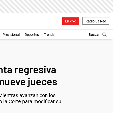
En vivo
Radio La Red
Previsional
Deportes
Trends
nta regresiva
emueve jueces
Mientras avanzan con los
o la Corte para modificar su