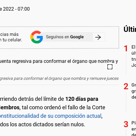
e 2022 - 07:00
Últ
El
úl
tr
J
egresiva para conformar el órgano que nombra y remueve jueces
Gr
gr
d
rriendo detrás del límite de
120 días para
miembros
, tal como ordenó el fallo de la Corte
constitucionalidad de su composición actual
,
Pi
dos los actos dictados serían nulos.
en
de