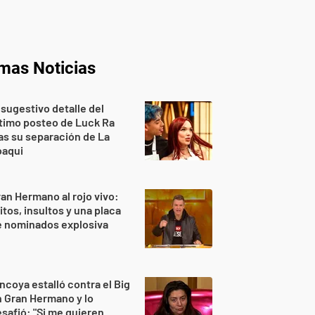
imas Noticias
 sugestivo detalle del
timo posteo de Luck Ra
as su separación de La
oaqui
an Hermano al rojo vivo:
itos, insultos y una placa
e nominados explosiva
ncoya estalló contra el Big
 Gran Hermano y lo
safió: "Si me quieren