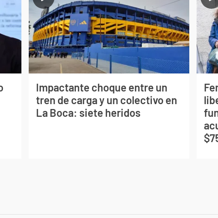
o
Impactante choque entre un
Fe
tren de carga y un colectivo en
lib
La Boca: siete heridos
fu
ac
$7