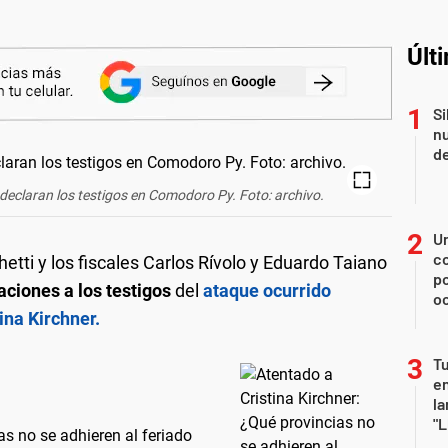
Últ
Si
nu
de
 declaran los testigos en Comodoro Py. Foto: archivo.
U
co
tti y los fiscales Carlos Rívolo y Eduardo Taiano
p
ciones a los testigos
del
ataque ocurrido
o
ina Kirchner.
Tu
en
la
"L
as no se adhieren al feriado