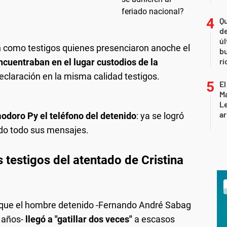
Qu
de
úl
on como testigos quienes presenciaron anoche el
b
rí
ncuentraban en el lugar custodios de la
declaración en la misma calidad testigos.
El
Ma
L
ar
odoro Py el teléfono del detenido
: ya se logró
ndo todo sus mensajes.
 testigos del atentado de Cristina
ó que el hombre detenido -Fernando André Sabag
 años-
llegó a "gatillar dos veces"
a escasos