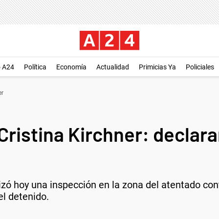
o A24
Política
Economía
Actualidad
Primicias Ya
Policiales
er
ristina Kirchner: declara
izó hoy una inspección en la zona del atentado cont
el detenido.