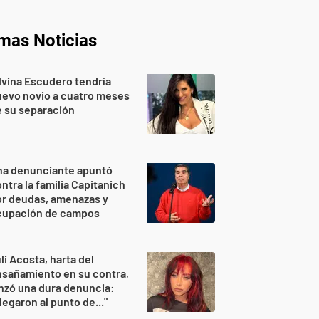
imas Noticias
lvina Escudero tendría
evo novio a cuatro meses
 su separación
na denunciante apuntó
ntra la familia Capitanich
or deudas, amenazas y
cupación de campos
li Acosta, harta del
sañamiento en su contra,
nzó una dura denuncia:
legaron al punto de..."