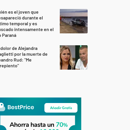
ién es el joven que
sapareció durante el
timo temporal y es
uscado intensamente en el
o Paraná
 dolor de Alejandra
glietti por la muerte de
eandro Rud: "Me
repiento"