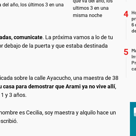
 del año, los últimos 3 en una
H
pr
6 
de
agadas, comunicate
. La próxima vamos a lo de tu
or debajo de la puerta y que estaba destinada
Ma
In
Pr
ca
icada sobre la calle Ayacucho, una maestra de 38
su casa para demostrar que Arami ya no vive allí
,
 1 y 3 años.
nombre es Cecilia, soy maestra y alquilo hace un
scribió.