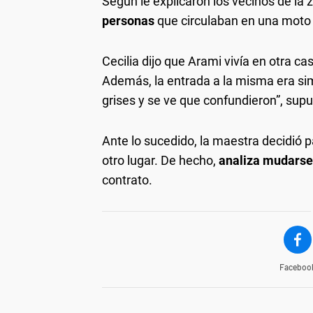
Según le explicaron los vecinos de la 
personas
que circulaban en una moto 
Cecilia dijo que Arami vivía en otra c
Además, la entrada a la misma era simil
grises y se ve que confundieron”, sup
Ante lo sucedido, la maestra decidió pa
otro lugar. De hecho,
analiza mudarse
contrato.
Faceboo