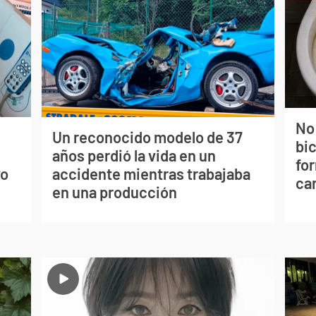
No
Un reconocido modelo de 37
bi
s
años perdió la vida en un
for
vo
accidente mientras trabajaba
can
en una producción