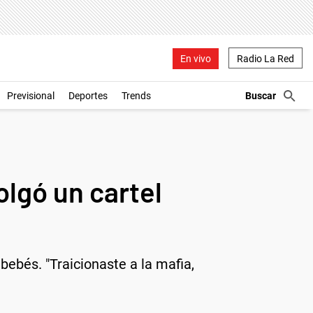
En vivo
Radio La Red
Previsional
Deportes
Trends
olgó un cartel
bebés. "Traicionaste a la mafia,