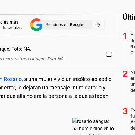
Últ
Ho
de
6 
C
la maestra tras el ataque. Foto: NA.
N
e
en Rosario
, a una mujer vivió un insólito episodio
un
 error, le dejaran un mensaje intimidatorio y
de
ar que ella no era la persona a la que estaban
Ex
fu
Ar
de