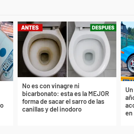
No es con vinagre ni
Un
bicarbonato: esta es la MEJOR
s
año
forma de sacar el sarro de las
vo
ac
canillas y del inodoro
en