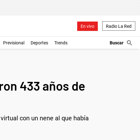
En vivo
Radio La Red
Previsional
Deportes
Trends
eron 433 años de
irtual con un nene al que había