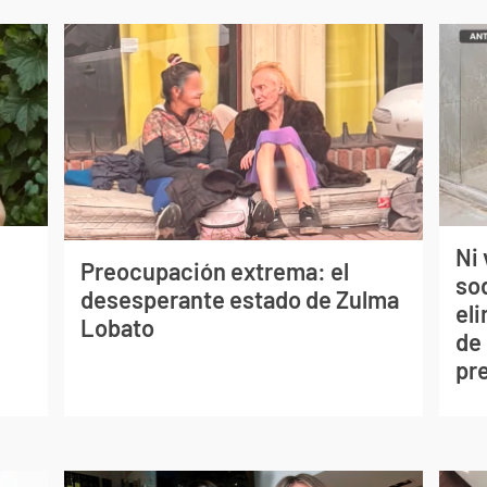
Ni 
Preocupación extrema: el
so
desesperante estado de Zulma
eli
Lobato
de
pr