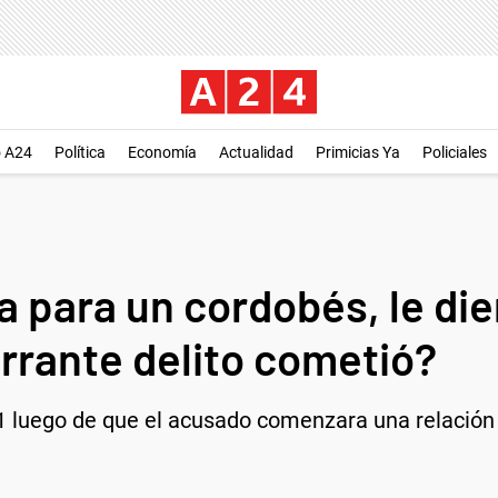
o A24
Política
Economía
Actualidad
Primicias Ya
Policiales
a para un cordobés, le di
errante delito cometió?
 luego de que el acusado comenzara una relación v