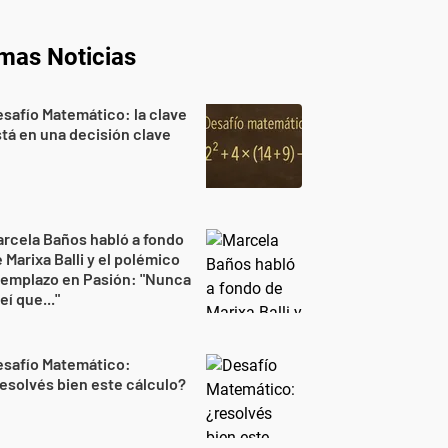
imas Noticias
safío Matemático: la clave
tá en una decisión clave
rcela Baños habló a fondo
 Marixa Balli y el polémico
eemplazo en Pasión: "Nunca
eí que..."
esafío Matemático:
esolvés bien este cálculo?