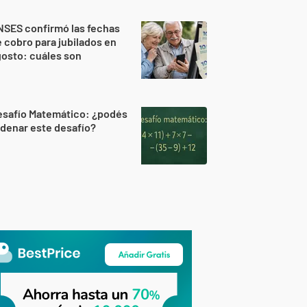
NSES confirmó las fechas
 cobro para jubilados en
osto: cuáles son
esafío Matemático: ¿podés
denar este desafío?