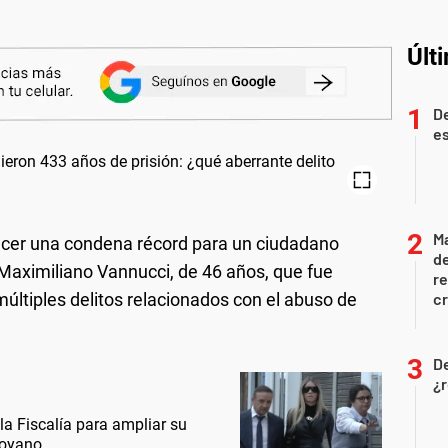
Últ
De
es
Ma
ecer una condena récord para un ciudadano
de
 Maximiliano Vannucci, de 46 años, que fue
r
últiples delitos relacionados con el abuso de
cr
D
¿r
la Fiscalía para ampliar su
Moyano