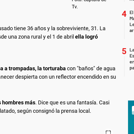
El
Ma
L
cusado tiene 36 años y la sobreviviente, 31. La
ar
de una zona rural y el 1 de abril
ella logró
La
Es
en
pa
a a trompadas, la torturaba
con "baños" de agua
anecer despierta con un reflector encendido en su
es hombres más
. Dice que es una fantasía. Casi
elatado, según consignó la prensa local.