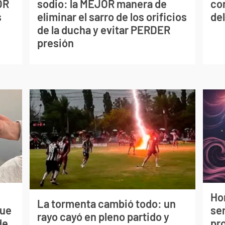
OR
sodio: la MEJOR manera de
co
s
eliminar el sarro de los orificios
del
de la ducha y evitar PERDER
presión
Ho
La tormenta cambió todo: un
que
sem
rayo cayó en pleno partido y
de
pr