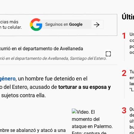
Últ
U
co
p
o
rió en el departamento de Avellaneda, Santiago del Estero.
Tu
en
 género
, un hombre fue detenido en el
la
o del Estero, acusado de
torturar a su esposa y
"L
sujetos contra ella.
Qu
de
úl
b
mbre se abalanzó y atacó a una
rí