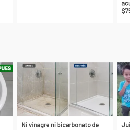
ac
$7
Ni vinagre ni bicarbonato de
Jui