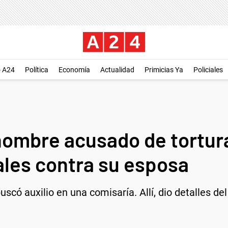
o A24
Política
Economía
Actualidad
Primicias Ya
Policiales
hombre acusado de tortura
ales contra su esposa
scó auxilio en una comisaría. Allí, dio detalles del 