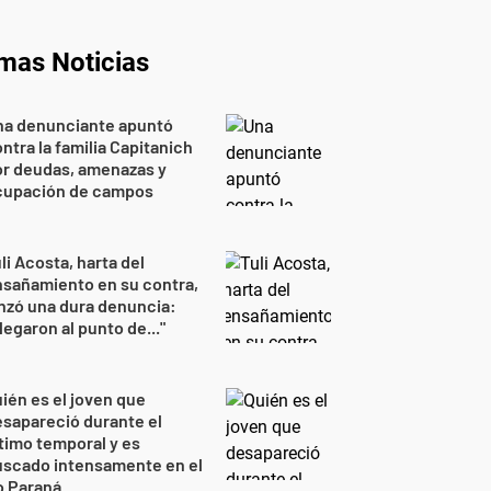
imas Noticias
na denunciante apuntó
ntra la familia Capitanich
or deudas, amenazas y
cupación de campos
li Acosta, harta del
sañamiento en su contra,
nzó una dura denuncia:
legaron al punto de..."
ién es el joven que
sapareció durante el
timo temporal y es
uscado intensamente en el
o Paraná