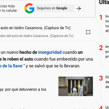
Últ
In
me
t
di
el robo del auto en Isidro Casanova. (Captura de Tv)
Im
po
n un nuevo
hecho de
inseguridad
cuando
un
p
 le roben el auto
cuando fue embestido por una
o de la llave
” y se salvó que se lo llevaran.
Gi
de
de
ga: por qué detuvieron a los
Un