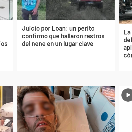
Juicio por Loan: un perito
La 
confirmó que hallaron rastros
de
ios
del nene en un lugar clave
apl
có