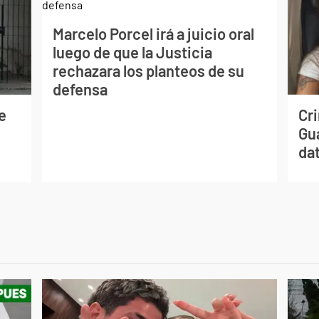
Marcelo Porcel irá a juicio oral
luego de que la Justicia
rechazara los planteos de su
defensa
e
Cr
Gua
dat