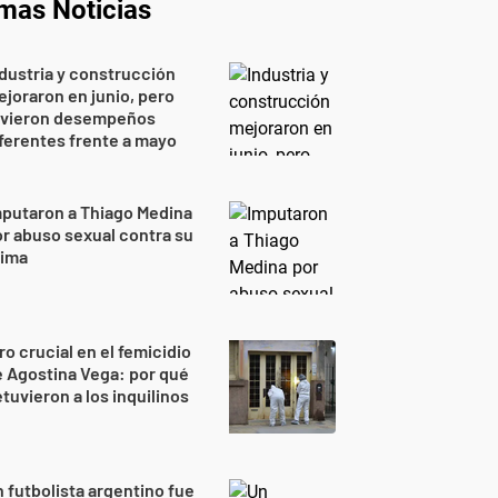
imas Noticias
dustria y construcción
joraron en junio, pero
uvieron desempeños
ferentes frente a mayo
putaron a Thiago Medina
r abuso sexual contra su
rima
ro crucial en el femicidio
 Agostina Vega: por qué
tuvieron a los inquilinos
 futbolista argentino fue