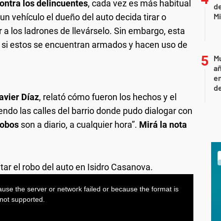
ntra los delincuentes
, cada vez es más habitual
de
Mi
n vehículo el dueño del auto decida tirar o
ir a los ladrones de llevárselo. Sin embargo, esta
 si estos se encuentran armados y hacen uso de
Mu
añ
e
d
avier Díaz
, relató cómo fueron los hechos y el
endo las calles del barrio donde pudo dialogar con
robos
son a diario, a cualquier hora”.
Mirá la nota
vitar el robo del auto en Isidro Casanova.