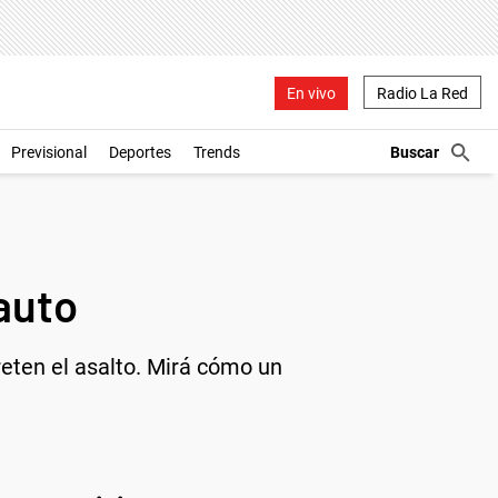
En vivo
Radio La Red
Previsional
Deportes
Trends
 auto
reten el asalto. Mirá cómo un