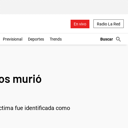
En vivo
Radio La Red
Previsional
Deportes
Trends
os murió
íctima fue identificada como