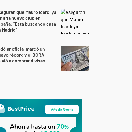
eguran que Mauro Icardi ya
ndría nuevo club en
spaña: "Está buscando casa
 Madrid"
 dólar oficial marcó un
evo récord y el BCRA
lvió a comprar divisas