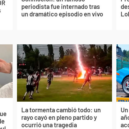
OR
periodista fue internado tras
de
s
un dramático episodio en vivo
Lo
La tormenta cambió todo: un
Un
que
rayo cayó en pleno partido y
año
de
ocurrió una tragedia
ac
aul