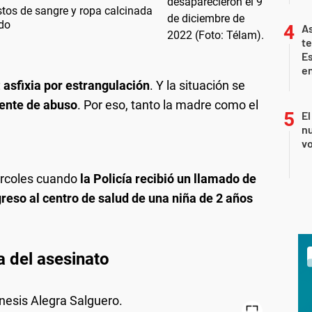
stos de sangre y ropa calcinada
ado
As
te
E
en
:
asfixia por estrangulación
. Y la situación se
ente de abuso
. Por eso, tanto la madre como el
El
nu
vo
iércoles cuando
la Policía recibió un llamado de
reso al centro de salud de una niña de 2 años
a del asesinato