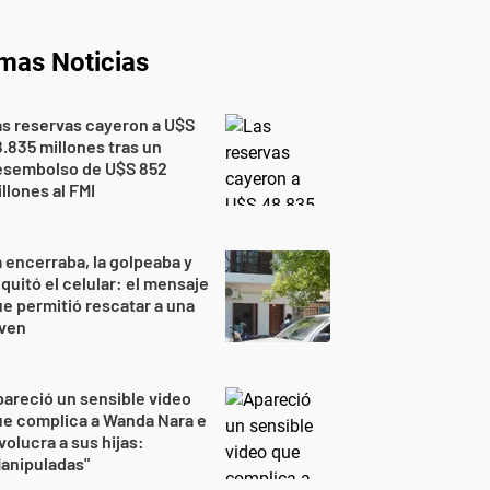
imas Noticias
s reservas cayeron a U$S
.835 millones tras un
esembolso de U$S 852
llones al FMI
 encerraba, la golpeaba y
 quitó el celular: el mensaje
e permitió rescatar a una
oven
areció un sensible video
e complica a Wanda Nara e
volucra a sus hijas:
anipuladas"