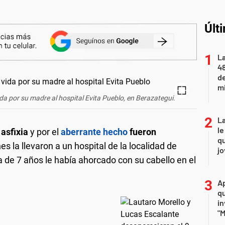
Últ
La
48
d
mi
ida por su madre al hospital Evita Pueblo, en Berazategui.
La
le
asfixia
y por el
aberrante hecho
fueron
qu
nes la llevaron a un hospital de la localidad de
j
 de 7 años le había ahorcado con su cabello en el
Ap
qu
in
"M