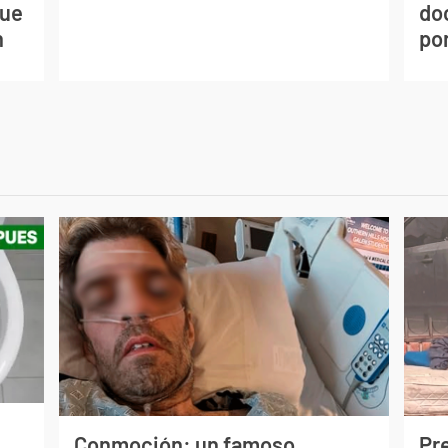
que
do
n
por
Conmoción: un famoso
Pr