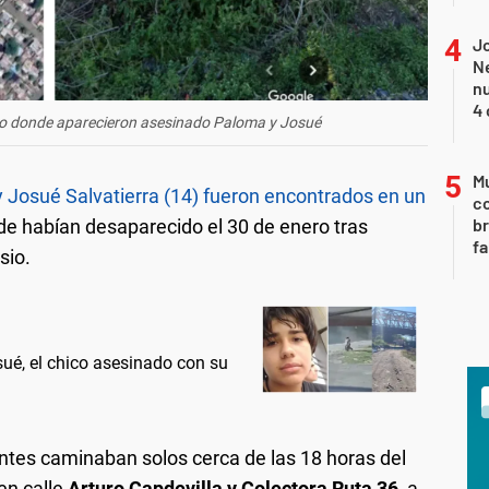
Jo
Ne
nu
4 
o donde aparecieron asesinado Paloma y Josué
Mu
 Josué Salvatierra (14) fueron encontrados en un
c
br
de habían desaparecido el 30 de enero tras
fa
sio.
sué, el chico asesinado con su
tes caminaban solos cerca de las 18 horas del
 en calle
Arturo Capdevilla y Colectora Ruta 36
, a