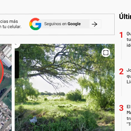
Últ
Qu
tu
id
Jo
qu
Li
El
Ma
tr
"T