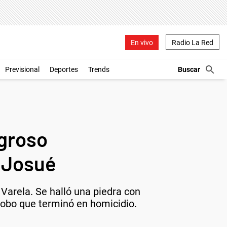
En vivo
Radio La Red
Previsional
Deportes
Trends
igroso
 Josué
Varela. Se halló una piedra con
 robo que terminó en homicidio.