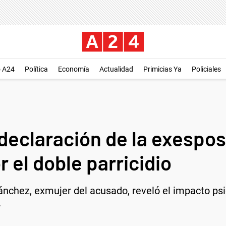
o A24
Política
Economía
Actualidad
Primicias Ya
Policiales
declaración de la exespos
or el doble parricidio
ánchez, exmujer del acusado, reveló el impacto psic
.