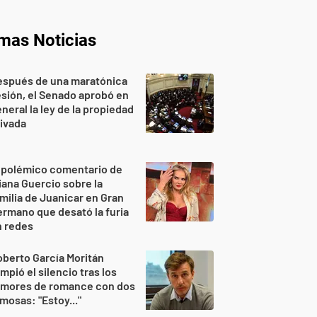
imas Noticias
espués de una maratónica
sión, el Senado aprobó en
neral la ley de la propiedad
ivada
 polémico comentario de
iana Guercio sobre la
milia de Juanicar en Gran
rmano que desató la furia
n redes
berto García Moritán
mpió el silencio tras los
umores de romance con dos
mosas: "Estoy..."