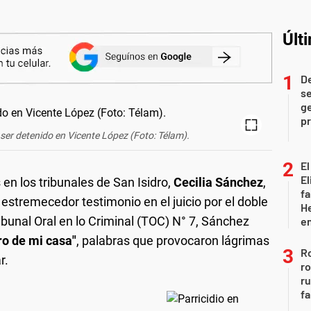
Últ
D
se
ge
pr
ser detenido en Vicente López (Foto: Télam).
El
El
n los tribunales de San Isidro,
Cecilia Sánchez
,
fa
n estremecedor testimonio en el juicio por el doble
He
ribunal Oral en lo Criminal (TOC) N° 7, Sánchez
e
ro de mi casa"
, palabras que provocaron lágrimas
Ro
r.
ro
r
fa