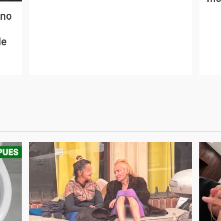
ano
de