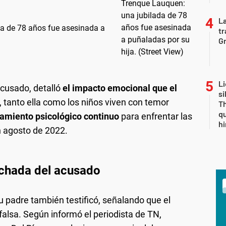
La
da de 78 años fue asesinada a
tr
Gr
Li
acusado, detalló
el impacto emocional que el
si
, tanto ella como los niños viven con temor
Th
qu
tamiento psicológico continuo
para enfrentar las
h
n agosto de 2022.
achada del acusado
u padre también testificó, señalando que el
lsa. Según informó el periodista de TN,