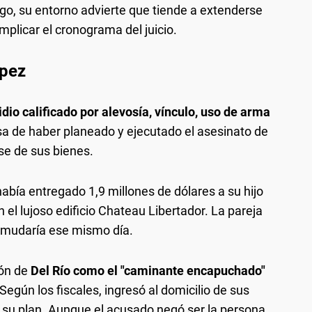
go, su entorno advierte que tiende a extenderse
mplicar el cronograma del juicio.
ópez
dio calificado por alevosía, vínculo, uso de arma
usa de haber planeado y ejecutado el asesinato de
se de sus bienes.
había entregado 1,9 millones de dólares a su hijo
el lujoso edificio Chateau Libertador. La pareja
e mudaría ese mismo día.
ión de
Del Río como el "caminante encapuchado"
egún los fiscales, ingresó al domicilio de sus
o su plan. Aunque el acusado negó ser la persona