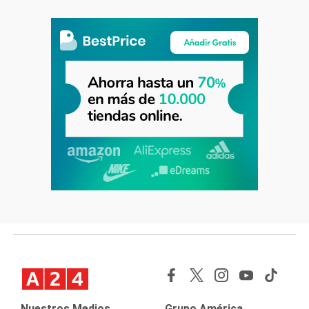
Nuestros Medios
Grupo América