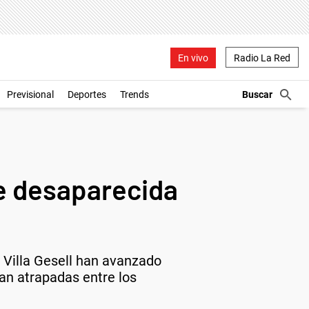
En vivo
Radio La Red
Previsional
Deportes
Trends
ue desaparecida
 Villa Gesell han avanzado
ban atrapadas entre los