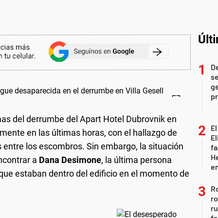
Últ
D
se
ge
pr
imas del derrumbe del Apart Hotel Dubrovnik en
El
amente en las últimas horas, con el hallazgo de
El
 entre los escombros. Sin embargo, la situación
fa
He
encontrar a
Dana Desimone
, la última persona
e
que estaban dentro del edificio en el momento de
Ro
ro
r
fa