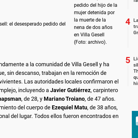
La
sell: el desesperado pedido del
tr
Gr
Li
ndamente a la comunidad de Villa Gesell y ha
si
Th
ue, sin descanso, trabajan en la remoción de
qu
ivientes. Las autoridades locales confirmaron el
h
omplejo, incluyendo a
Javier Gutiérrez
, carpintero
Chapsman
, de 28, y
Mariano Troiano
, de 47 años.
imiento del cuerpo de
Ezequiel Matu
, de 38 años,
nal del lugar. Todos ellos fueron encontrados en