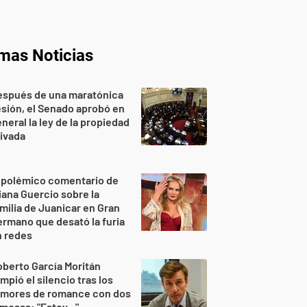
imas Noticias
espués de una maratónica
sión, el Senado aprobó en
neral la ley de la propiedad
ivada
 polémico comentario de
iana Guercio sobre la
milia de Juanicar en Gran
rmano que desató la furia
n redes
berto García Moritán
mpió el silencio tras los
umores de romance con dos
mosas: "Estoy..."