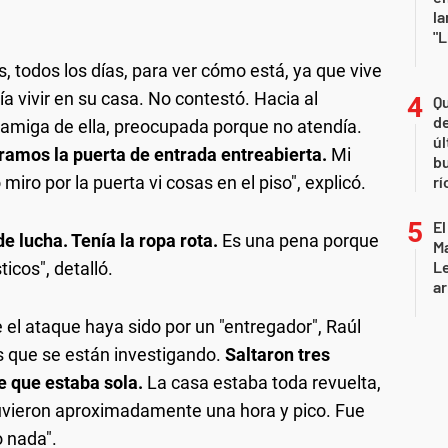
la
"L
, todos los días, para ver cómo está, ya que vive
ría vivir en su casa. No contestó. Hacia al
Qu
de
miga de ella, preocupada porque no atendía.
úl
ramos la puerta de entrada entreabierta.
Mi
b
iro por la puerta vi cosas en el piso", explicó.
rí
El
de lucha. Tenía la ropa rota.
Es una pena porque
Ma
L
icos", detalló.
ar
 el ataque haya sido por un "entregador", Raúl
as que se están investigando.
Saltaron tres
e que estaba sola.
La casa estaba toda revuelta,
tuvieron aproximadamente una hora y pico. Fue
o nada".