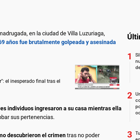
 madrugada, en la ciudad de Villa Luzuriaga,
Últ
69 años fue brutalmente golpeada y asesinada
Si
nu
de
: el inesperado final tras el
U
co
p
res individuos ingresaron a su casa mientras ella
o
obar sus pertenencias.
Tu
cómo descubrieron el crimen
tras no poder
en