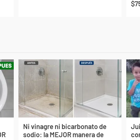
$7
Ni vinagre ni bicarbonato de
Jui
OR
sodio: la MEJOR manera de
co