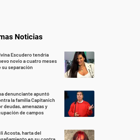
imas Noticias
lvina Escudero tendría
evo novio a cuatro meses
 su separación
na denunciante apuntó
ntra la familia Capitanich
or deudas, amenazas y
cupación de campos
li Acosta, harta del
sañamiento en su contra,