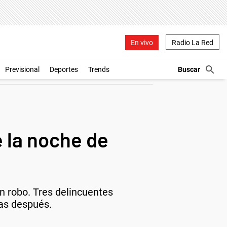
En vivo
Radio La Red
Previsional
Deportes
Trends
e la noche de
n robo. Tres delincuentes
ras después.