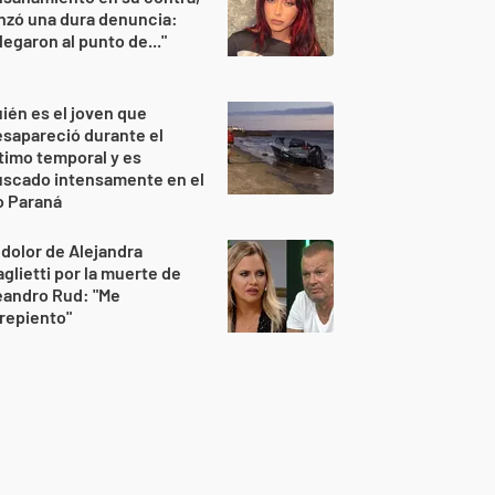
nzó una dura denuncia:
legaron al punto de..."
ién es el joven que
sapareció durante el
timo temporal y es
uscado intensamente en el
o Paraná
 dolor de Alejandra
glietti por la muerte de
eandro Rud: "Me
repiento"