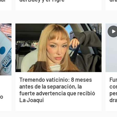
Tremendo vaticinio: 8 meses
Fur
antes de la separación, la
co
s
fuerte advertencia que recibió
per
vo
La Joaqui
dr