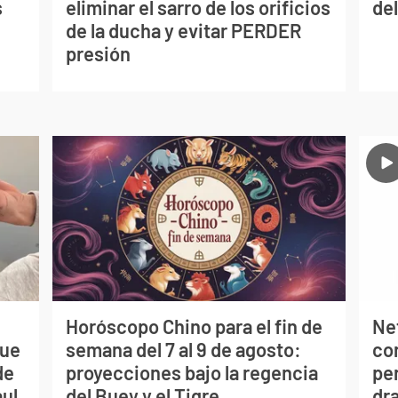
s
eliminar el sarro de los orificios
del
de la ducha y evitar PERDER
presión
Horóscopo Chino para el fin de
Net
que
semana del 7 al 9 de agosto:
co
de
proyecciones bajo la regencia
per
aul
del Buey y el Tigre
dr