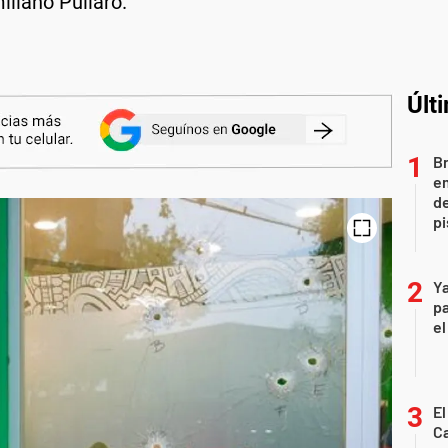
iliano Pullaro.
Últ
Br
em
de
pi
Ya
pa
el
El
Ca