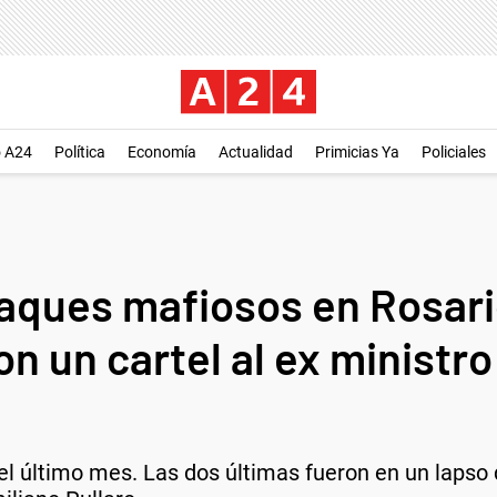
o A24
Política
Economía
Actualidad
Primicias Ya
Policiales
ataques mafiosos en Rosar
on un cartel al ex ministr
el último mes. Las dos últimas fueron en un lapso 