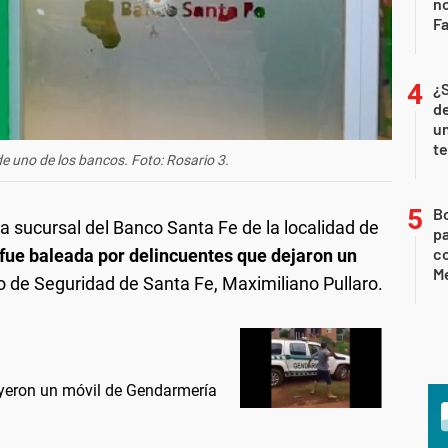
n
Fa
¿
de
u
te
e uno de los bancos. Foto: Rosario 3.
B
 la sucursal del Banco Santa Fe de la localidad de
pa
c
fue baleada por delincuentes que dejaron un
Me
ro de Seguridad de Santa Fe, Maximiliano Pullaro.
ruyeron un móvil de Gendarmería