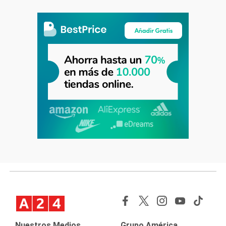
Nuestros Medios
Grupo América