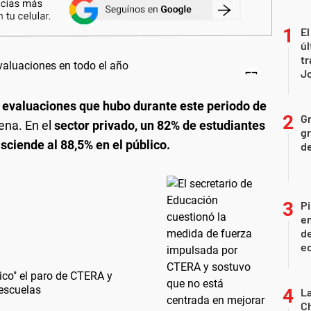
El
úl
tr
J
e evaluaciones que hubo durante este periodo de
Gr
ena. En el
sector privado, un 82% de estudiantes
gr
sciende al 88,5% en el público.
d
Pi
en
de
ec
tico" el paro de CTERA y
 escuelas
La
Ch