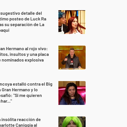
 sugestivo detalle del
timo posteo de Luck Ra
as su separación de La
oaqui
an Hermano al rojo vivo:
itos, insultos y una placa
e nominados explosiva
ncoya estalló contra el Big
 Gran Hermano y lo
safió: "Si me quieren
har..."
 insólita reacción de
arlotte Caniggia al