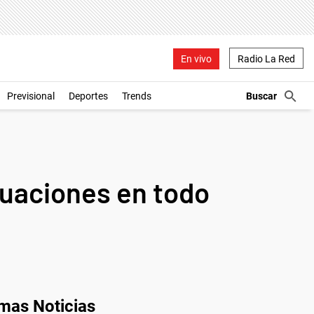
En vivo
Radio La Red
Previsional
Deportes
Trends
luaciones en todo
imas Noticias