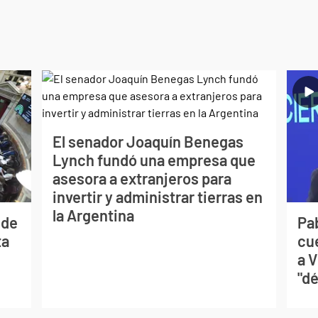
El senador Joaquín Benegas
Lynch fundó una empresa que
asesora a extranjeros para
invertir y administrar tierras en
la Argentina
 de
Pa
ta
cu
a V
"dé