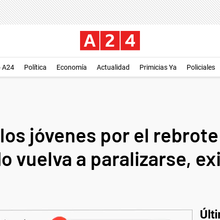
o A24
Política
Economía
Actualidad
Primicias Ya
Policiales
os jóvenes por el rebrote 
o vuelva a paralizarse, ex
Últ