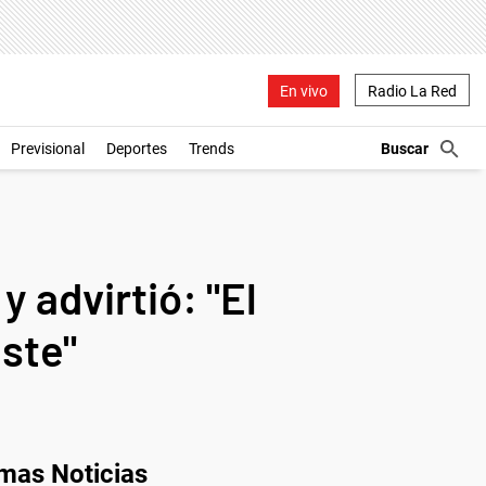
En vivo
Radio La Red
Previsional
Deportes
Trends
y advirtió: "El
iste"
imas Noticias