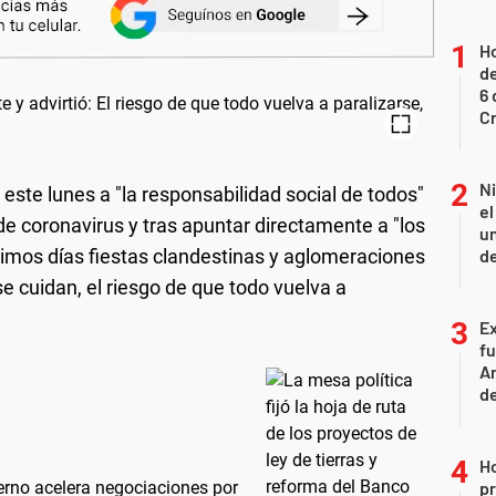
Ho
de
6 
C
N
este lunes a "la responsabilidad social de todos"
e
de coronavirus y tras apuntar directamente a "los
un
timos días fiestas clandestinas y aglomeraciones
de
 se cuidan, el riesgo de que todo vuelva a
Ex
fu
Ar
de
H
ierno acelera negociaciones por
pr