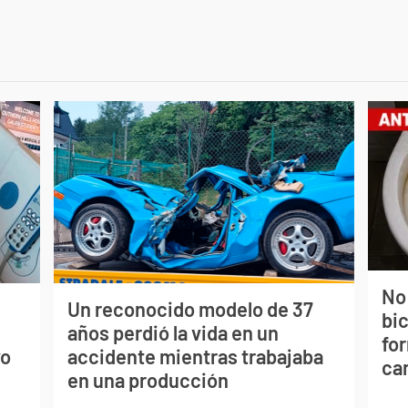
No
Un reconocido modelo de 37
bi
s
años perdió la vida en un
for
vo
accidente mientras trabajaba
can
en una producción