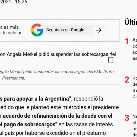
2021 - 15:26
Últ
As
có
so
es
ela Merkel pidió "suspender las sobrecargas" del FMI. (Foto:
Ho
Presidencia)
de
6 
C
s para apoyar a la Argentina”,
respondió la
 pedido que le planteó este miércoles el presidente
 acuerdo de refinanciación de la deuda con el
N
e
el pago de sobrecargos"
en las tasas de interés
un
 al país por haberse excedido en el préstamo
de