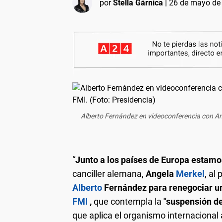
por
Stella Gárnica
|
26 de mayo de 
Alberto Fernández en videoconferencia con Ang
“
Junto a los países de Europa estamo
canciller alemana,
Angela
Merkel
, al
Alberto
Fernández para renegociar un
FMI
,
que contempla la
"suspensión d
que aplica el organismo internacional