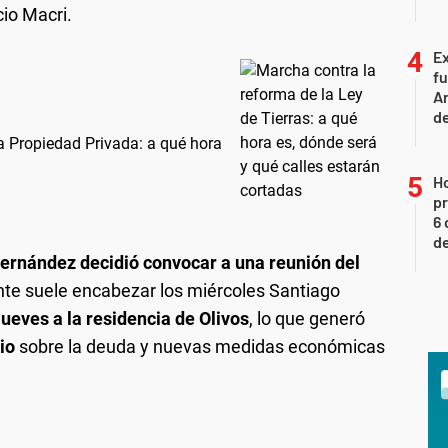
cio Macri.
Ex
fu
Ar
de
la Propiedad Privada: a qué hora
H
pr
6 
de
Fernández decidió convocar a una reunión del
te suele encabezar los miércoles Santiago
jueves a la residencia de Olivos
, lo que generó
io
sobre la deuda y nuevas medidas económicas