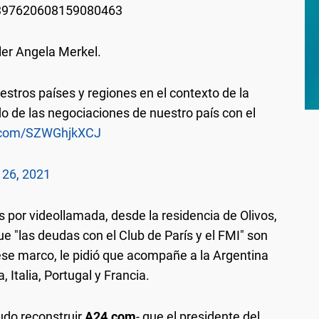
/1397620608159080463
ller Angela Merkel.
stros países y regiones en el contexto de la
o de las negociaciones de nuestro país con el
r.com/SZWGhjkXCJ
26, 2021
 por videollamada, desde la residencia de Olivos,
e "las deudas con el Club de París y el FMI" son
 ese marco, le pidió que acompañe a la Argentina
 Italia, Portugal y Francia.
udo reconstruir
A24.com
- que el presidente del