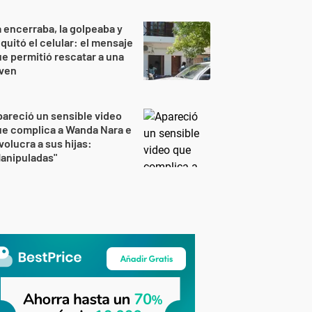
 encerraba, la golpeaba y
 quitó el celular: el mensaje
e permitió rescatar a una
oven
areció un sensible video
e complica a Wanda Nara e
volucra a sus hijas:
anipuladas"