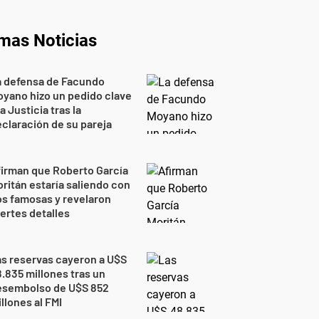
imas Noticias
a defensa de Facundo
yano hizo un pedido clave
la Justicia tras la
claración de su pareja
irman que Roberto García
ritán estaría saliendo con
s famosas y revelaron
ertes detalles
s reservas cayeron a U$S
.835 millones tras un
esembolso de U$S 852
llones al FMI