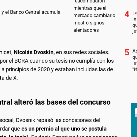
ae y el Banco Central acumula
La
le
qu
j
Ap
nicet,
Nicolás Dvoskin,
en sus redes sociales.
qu
por el BCRA cuando su tesis no cumplía con los
in
 a principios de 2020 y estaban incluidas las de
"M
ta de X.
ral alteró las bases del concurso
social, Dvosnik repasó las condiciones del
ordar que
es un premio al que uno se postula