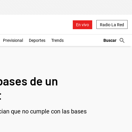
En vivo
Radio La Red
Previsional
Deportes
Trends
 bases de un
t
ncian que no cumple con las bases