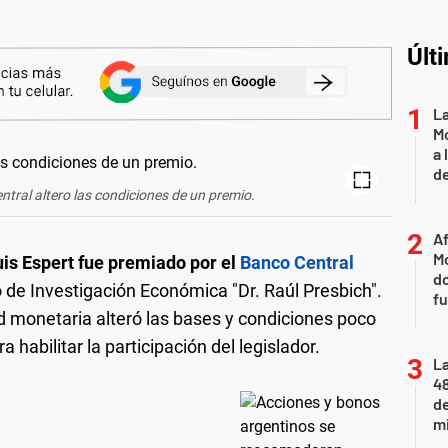
Últ
L
Mo
a 
de
tral altero las condiciones de un premio.
Af
Mo
is Espert
fue premiado por el
Banco Central
do
 de Investigación Económica "Dr. Raúl Presbich".
fu
d monetaria alteró las bases y condiciones poco
 habilitar la participación del legislador.
La
48
d
mi