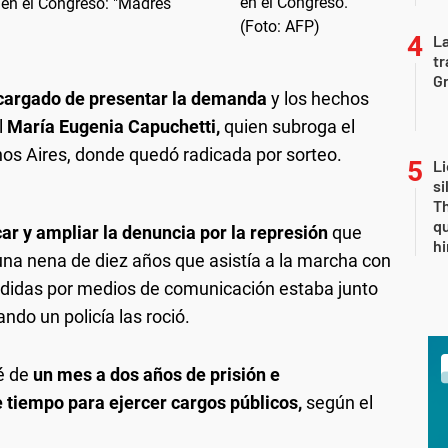
s en el Congreso: "Madres
La
tr
Gr
ncargado de presentar la demanda
y los hechos
l
María Eugenia Capuchetti,
quien subroga el
nos Aires, donde quedó radicada por sorteo.
Li
si
Th
qu
car y ampliar la denuncia por la represión
que
h
 una nena de diez años que asistía a la marcha con
idas por medios de comunicación estaba junto
do un policía las roció.
é de
un mes a dos años de prisión e
e tiempo para ejercer cargos públicos,
según el