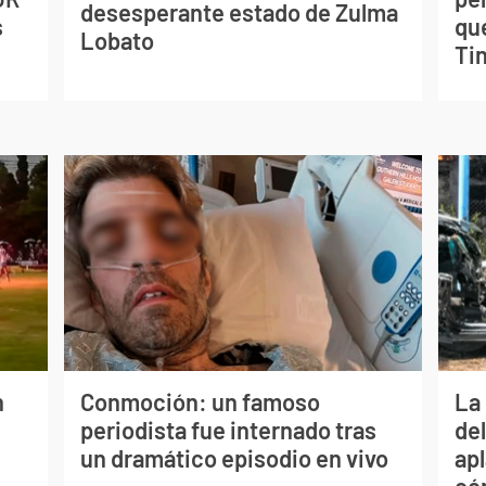
desesperante estado de Zulma
s
qu
Lobato
Tin
n
Conmoción: un famoso
La 
periodista fue internado tras
de
un dramático episodio en vivo
apl