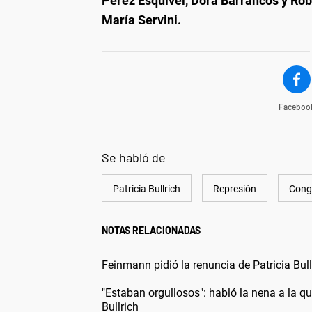
Pérez Esquivel, Dora Barrancos y Ro
María Servini.
Faceboo
Se habló de
Patricia Bullrich
Represión
Cong
NOTAS RELACIONADAS
Feinmann pidió la renuncia de Patricia Bull
"Estaban orgullosos": habló la nena a la qu
Bullrich