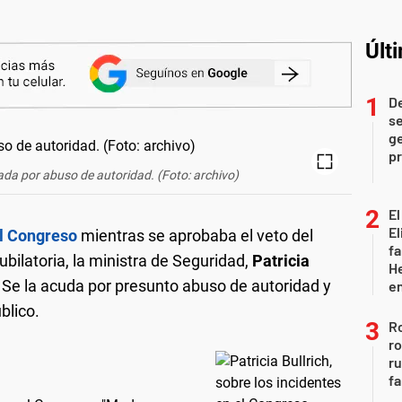
Últ
D
se
ge
pr
iada por abuso de autoridad. (Foto: archivo)
El
El
el Congreso
mientras se aprobaba el veto del
fa
ubilatoria, la ministra de Seguridad,
Patricia
He
Se la acuda por presunto abuso de autoridad y
e
blico.
Ro
ro
r
fa