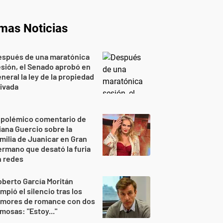
imas Noticias
espués de una maratónica
sión, el Senado aprobó en
neral la ley de la propiedad
ivada
 polémico comentario de
iana Guercio sobre la
milia de Juanicar en Gran
rmano que desató la furia
n redes
berto García Moritán
mpió el silencio tras los
umores de romance con dos
mosas: "Estoy..."