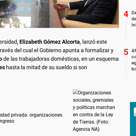
De
de
in
ersidad,
Elizabeth Gómez Alcorta
, lanzó este
ravés del cual el Gobierno apunta a formalizar y
A
co
o
de las trabajadoras domésticas, en un esquema
ag
ses
hasta la mitad de su sueldo si son
b
piedad privada: organizaciones
ongreso