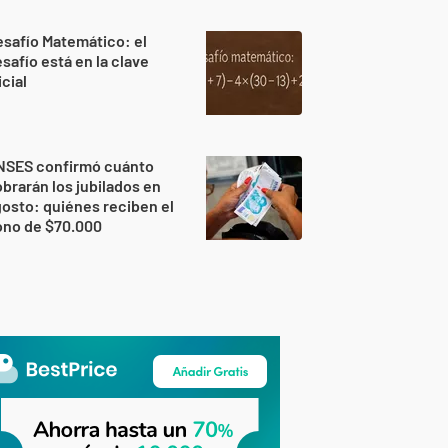
safío Matemático: el
safío está en la clave
icial
NSES confirmó cuánto
brarán los jubilados en
osto: quiénes reciben el
ono de $70.000