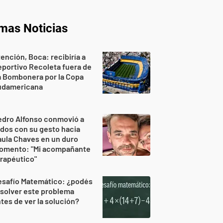
imas Noticias
ención, Boca: recibiría a
portivo Recoleta fuera de
a Bombonera por la Copa
udamericana
edro Alfonso conmovió a
dos con su gesto hacia
ula Chaves en un duro
omento: "Mi acompañante
rapéutico"
esafío Matemático: ¿podés
solver este problema
tes de ver la solución?