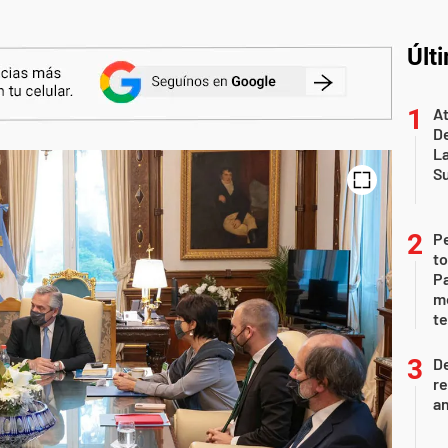
Últ
At
De
L
S
P
to
Pa
m
te
D
re
an