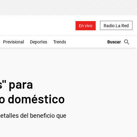
En vivo
Radio La Red
Previsional
Deportes
Trends
s" para
cio doméstico
etalles del beneficio que