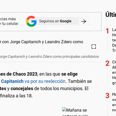
Últ
La
H
te
D
T
orge Capitanich y Leandro Zdero como principales candidatos
Ch
Ab
en
nes de Chaco 2023
, en las que
se elige
He
 Capitanich
va por su reelección
. También se
gr
ntes
y
concejales
de todos los municipios. El
Ma
inaliza a las 18.
vo
en
m