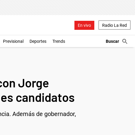
En vivo
Radio La Red
Previsional
Deportes
Trends
con Jorge
les candidatos
incia. Además de gobernador,