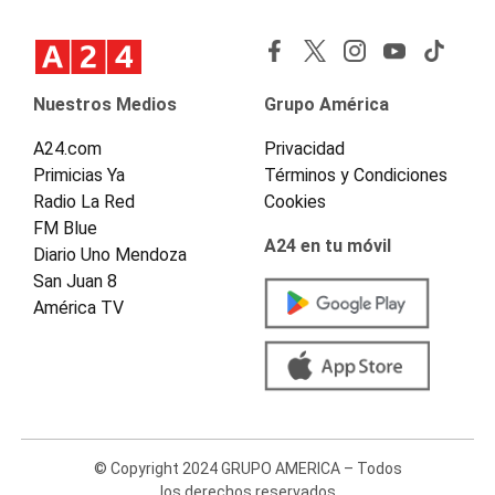
Nuestros Medios
Grupo América
A24.com
Privacidad
Primicias Ya
Términos y Condiciones
Radio La Red
Cookies
FM Blue
A24 en tu móvil
Diario Uno Mendoza
San Juan 8
América TV
© Copyright 2024 GRUPO AMERICA – Todos
los derechos reservados