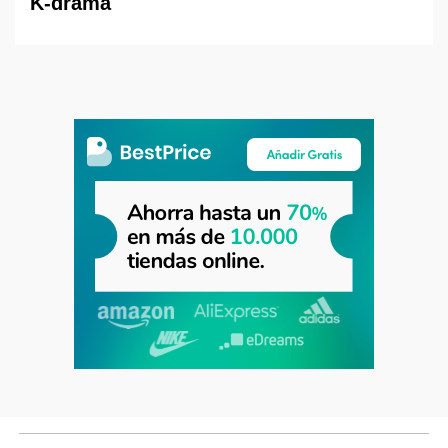
K-drama