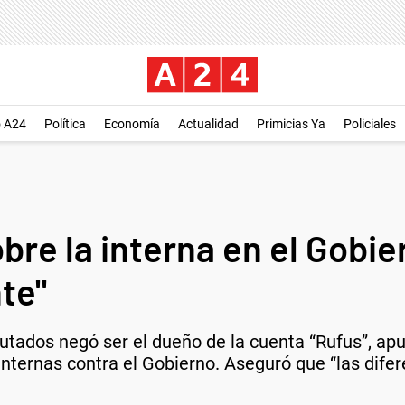
o A24
Política
Economía
Actualidad
Primicias Ya
Policiales
re la interna en el Gobier
te"
utados negó ser el dueño de la cuenta “Rufus”, apun
 internas contra el Gobierno. Aseguró que “las dife