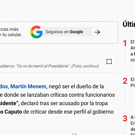
Últ
El
An
a 
ni
bierno: "Yo no le mentí al Presidente". (Foto: archivo)
El
Pl
ados, Martín Menem
, negó ser el dueño de la
e donde se lanzaban críticas contra funcionarios
sidente”,
declaró tras ser acusado por la tropa
o Caputo
de criticar desde ese perfil al gobierno
A 
En
de
R