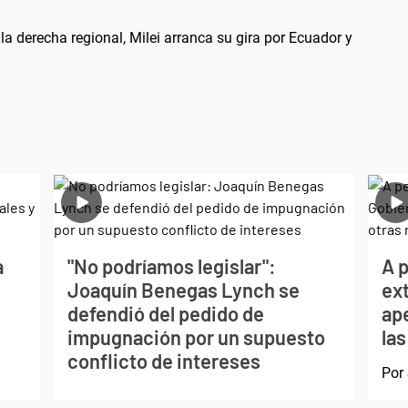
la derecha regional, Milei arranca su gira por Ecuador y
a
"No podríamos legislar":
A p
Joaquín Benegas Lynch se
ext
defendió del pedido de
ape
impugnación por un supuesto
las
conflicto de intereses
Por