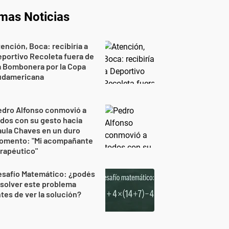
imas Noticias
ención, Boca: recibiría a
portivo Recoleta fuera de
a Bombonera por la Copa
udamericana
edro Alfonso conmovió a
dos con su gesto hacia
ula Chaves en un duro
omento: "Mi acompañante
rapéutico"
esafío Matemático: ¿podés
solver este problema
tes de ver la solución?