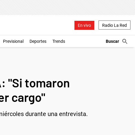
En vivo
Radio La Red
Previsional
Deportes
Trends
A: "Si tomaron
er cargo"
miércoles durante una entrevista.