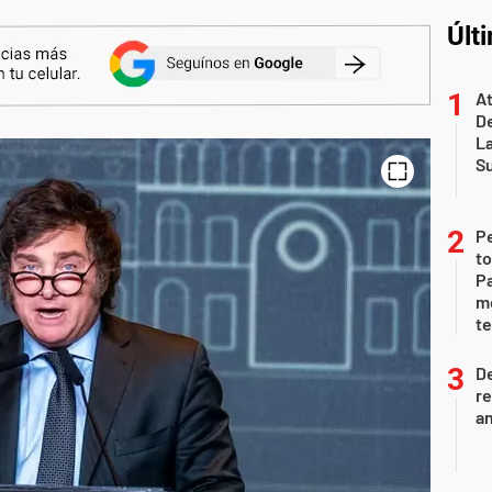
Últ
At
De
L
S
P
to
Pa
m
te
D
re
an