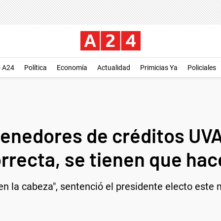
o A24
Política
Economía
Actualidad
Primicias Ya
Policiales
 tenedores de créditos UV
rrecta, se tienen que hac
en la cabeza", sentenció el presidente electo este 