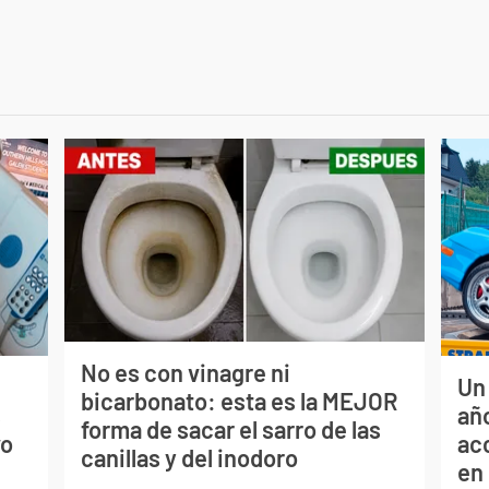
No es con vinagre ni
Un
bicarbonato: esta es la MEJOR
s
año
forma de sacar el sarro de las
vo
ac
canillas y del inodoro
en