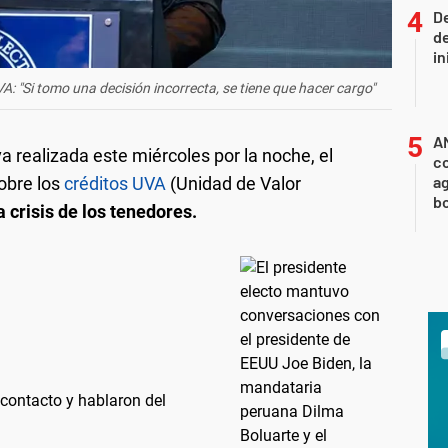
De
de
in
A: "Si tomo una decisión incorrecta, se tiene que hacer cargo"
A
a realizada este miércoles por la noche, el
co
ag
obre los
créditos UVA
(Unidad de Valor
b
a crisis de los tenedores.
 contacto y hablaron del