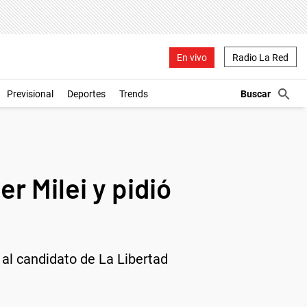
En vivo
Radio La Red
Previsional
Deportes
Trends
r Milei y pidió
 al candidato de La Libertad