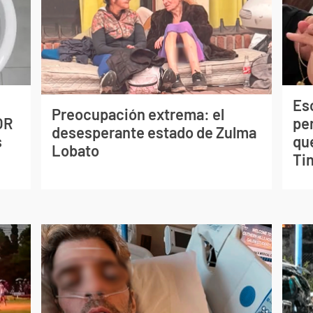
Esc
Preocupación extrema: el
OR
pe
desesperante estado de Zulma
s
qu
Lobato
Tin