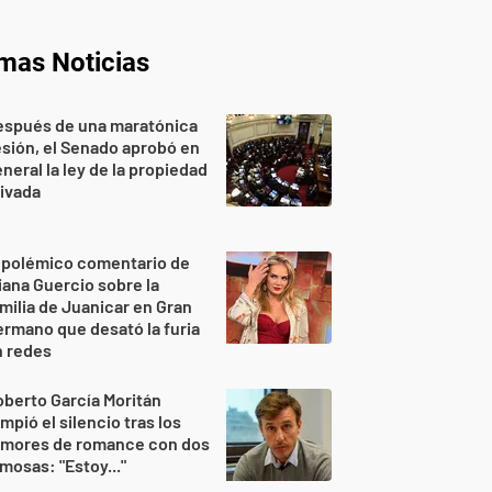
imas Noticias
espués de una maratónica
sión, el Senado aprobó en
neral la ley de la propiedad
ivada
 polémico comentario de
iana Guercio sobre la
milia de Juanicar en Gran
rmano que desató la furia
n redes
berto García Moritán
mpió el silencio tras los
umores de romance con dos
mosas: "Estoy..."