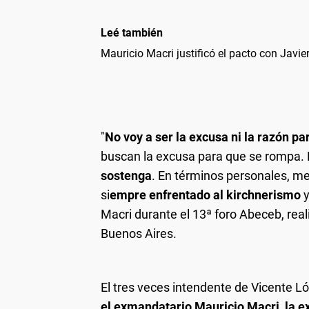
Leé también
Mauricio Macri justificó el pacto con Javier
"
No voy a ser la excusa ni la razón p
buscan la excusa para que se rompa.
sostenga
. En términos personales, m
si
empre enfrentado al kirchnerismo
Macri durante el 13ª foro Abeceb, real
Buenos Aires.
El tres veces intendente de Vicente L
el exmandatario Mauricio Macri, la ex