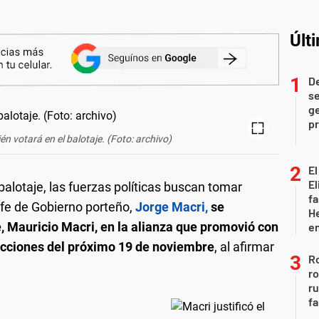
Últ
D
se
ge
pr
én votará en el balotaje. (Foto: archivo)
El
El
alotaje, las fuerzas políticas buscan tomar
fa
jefe de Gobierno porteño,
Jorge Macri,
se
He
, Mauricio Macri, en la alianza que promovió con
e
ecciones del próximo 19 de noviembre
, al afirmar
Ro
ro
r
fa