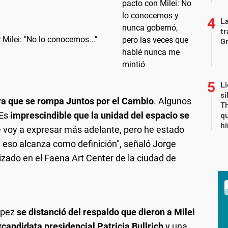
La
tr
 Milei: "No lo conocemos..."
Gr
Li
si
ara que se rompa Juntos por el Cambio
. Algunos
Th
 Es
imprescindible que la unidad del espacio
se
qu
h
e voy a expresar más adelante, pero he estado
y eso alcanza como definición", señaló Jorge
izado en el Faena Art Center de la ciudad de
ópez
se distanció del respaldo que dieron a Milei
candidata presidencial Patricia Bullrich
y una