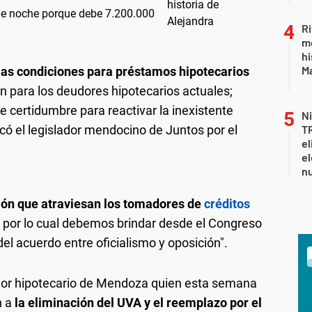
de noche porque debe 7.200.000
Ri
m
hi
Ma
las condiciones para préstamos hipotecarios
n para los deudores hipotecarios actuales;
de certidumbre para reactivar la inexistente
Ni
dicó el legislador mendocino de Juntos por el
T
el
el
n
ión que atraviesan los tomadores de
créditos
l por lo cual debemos brindar desde el Congreso
del acuerdo entre oficialismo y oposición".
dor hipotecario de Mendoza quien esta semana
n a
la eliminación del UVA y el reemplazo por el