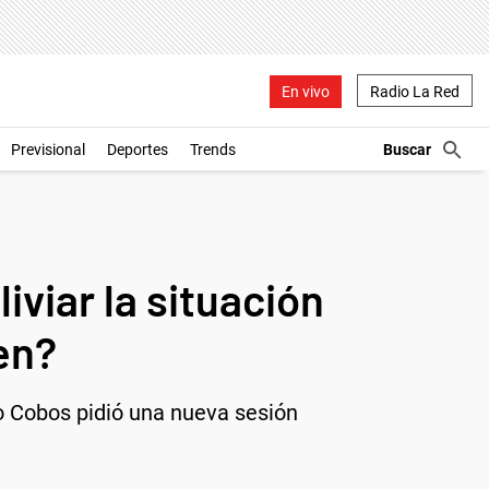
En vivo
Radio La Red
Previsional
Deportes
Trends
iviar la situación
en?
o Cobos pidió una nueva sesión