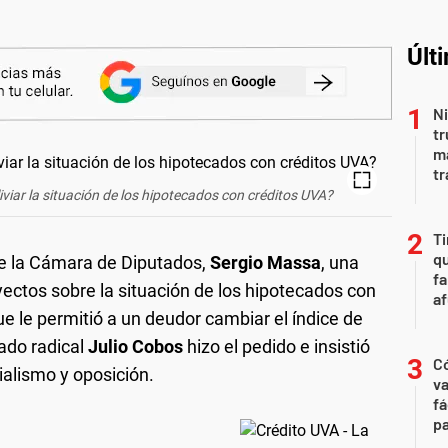
Últ
Ni
tr
m
tr
viar la situación de los hipotecados con créditos UVA?
Ti
qu
 de la Cámara de Diputados,
Sergio Massa
, una
fa
yectos sobre la situación de los hipotecados con
af
que le permitió a un deudor cambiar el índice de
tado radical
Julio Cobos
hizo el pedido e insistió
C
ialismo y oposición.
va
fá
pa