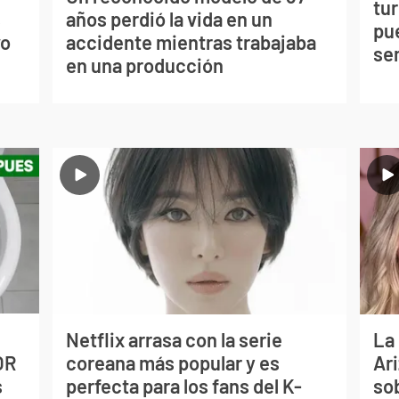
tu
s
años perdió la vida en un
pu
vo
accidente mientras trabajaba
se
en una producción
Netflix arrasa con la serie
La
OR
coreana más popular y es
Ari
s
perfecta para los fans del K-
so