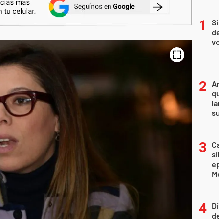
Si
de
vo
An
qu
la
s
Ca
si
e
Mo
Di
de