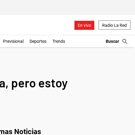
En vivo
Radio La Red
Previsional
Deportes
Trends
sa, pero estoy
imas Noticias