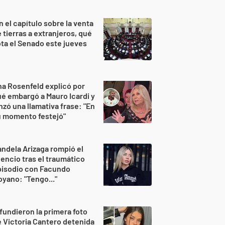
n el capítulo sobre la venta
 tierras a extranjeros, qué
ta el Senado este jueves
a Rosenfeld explicó por
é embargó a Mauro Icardi y
nzó una llamativa frase: "En
u momento festejó"
ndela Arizaga rompió el
lencio tras el traumático
pisodio con Facundo
yano: "Tengo..."
fundieron la primera foto
 Victoria Cantero detenida