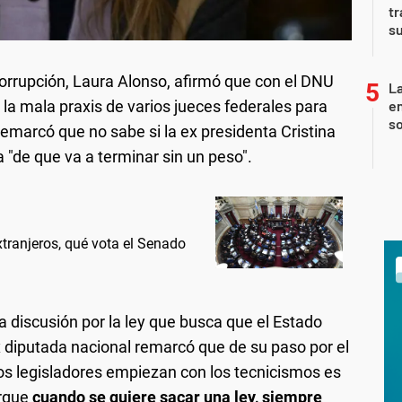
tr
su
icorrupción, Laura Alonso, afirmó que con el DNU
La
e
 la mala praxis de varios jueces federales para
so
y remarcó que no sabe si la ex presidenta Cristina
a "de que va a terminar sin un peso".
extranjeros, qué vota el Senado
 la discusión por la ley que busca que el Estado
x diputada nacional remarcó que de su paso por el
os legisladores empiezan con los tecnicismos es
orque
cuando se quiere sacar una ley, siempre