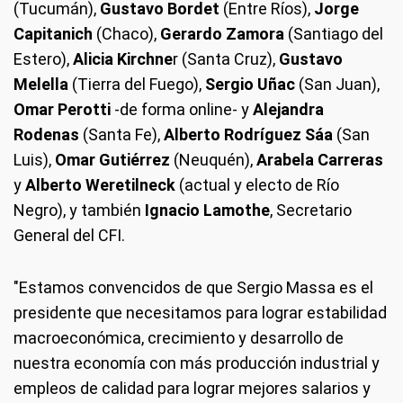
(Tucumán),
Gustavo Bordet
(Entre Ríos),
Jorge
Capitanich
(Chaco),
Gerardo Zamora
(Santiago del
Estero),
Alicia Kirchne
r (Santa Cruz),
Gustavo
Melella
(Tierra del Fuego),
Sergio Uñac
(San Juan),
Omar Perotti
-de forma online- y
Alejandra
Rodenas
(Santa Fe),
Alberto Rodríguez Sáa
(San
Luis),
Omar Gutiérrez
(Neuquén),
Arabela Carreras
y
Alberto Weretilneck
(actual y electo de Río
Negro), y también
Ignacio Lamothe
, Secretario
General del CFI.
"Estamos convencidos de que Sergio Massa es el
presidente que necesitamos para lograr estabilidad
macroeconómica, crecimiento y desarrollo de
nuestra economía con más producción industrial y
empleos de calidad para lograr mejores salarios y