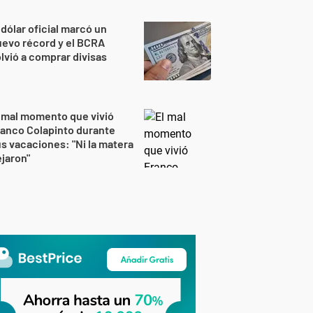
 dólar oficial marcó un
evo récord y el BCRA
lvió a comprar divisas
 mal momento que vivió
anco Colapinto durante
s vacaciones: "Ni la matera
jaron"