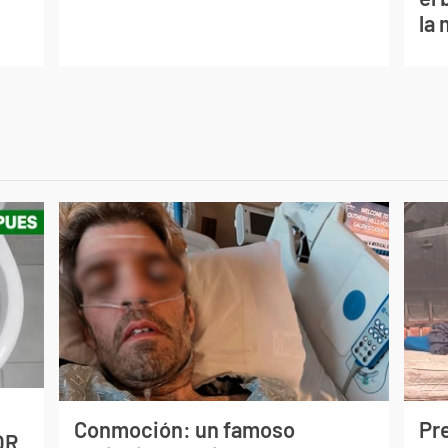
la 
Conmoción: un famoso
Pr
OR