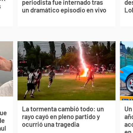
periodista fue internado tras
de
s
un dramático episodio en vivo
Lo
La tormenta cambió todo: un
Un
que
rayo cayó en pleno partido y
año
de
ocurrió una tragedia
ac
aul
en