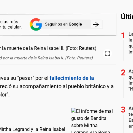
Últ
La
le
qu
j
 por la muerte de la Reina Isabel II. (Foto: Reuters)
Ap
qu
eves su "pesar" por el
fallecimiento de la
in
freció su acompañamiento al pueblo británico y a
"M
lor".
As
te
E
en
irtha Legrand y la Reina Isabel