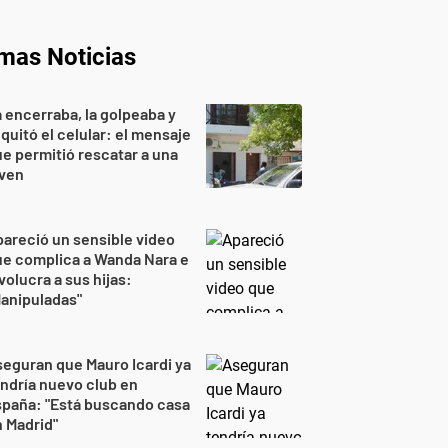
imas Noticias
 encerraba, la golpeaba y
 quitó el celular: el mensaje
e permitió rescatar a una
oven
areció un sensible video
e complica a Wanda Nara e
volucra a sus hijas:
anipuladas"
eguran que Mauro Icardi ya
ndría nuevo club en
spaña: "Está buscando casa
 Madrid"