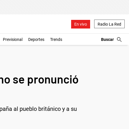
En vivo
Radio La Red
Previsional
Deportes
Trends
tino se pronunció
aña al pueblo británico y a su