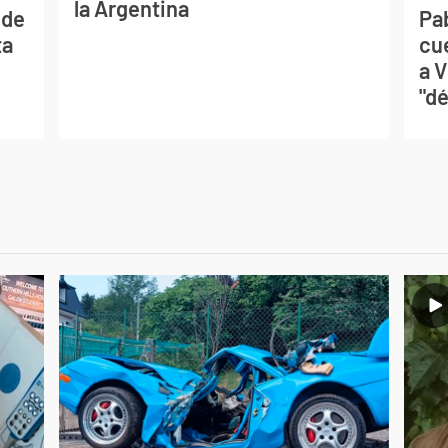
la Argentina
 de
Pa
ta
cu
a V
"dé