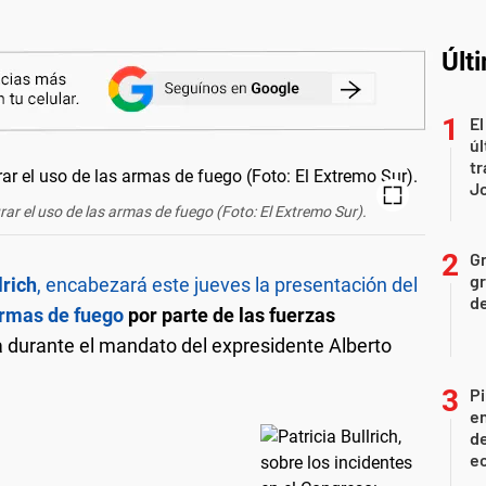
Últ
El
úl
tr
J
urar el uso de las armas de fuego (Foto: El Extremo Sur).
Gr
gr
lrich
, encabezará este jueves la presentación del
d
rmas de fuego
por parte de las fuerzas
 durante el mandato del expresidente Alberto
Pi
en
de
ec