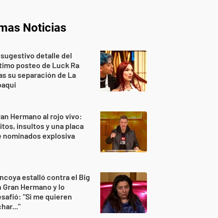
imas Noticias
 sugestivo detalle del
timo posteo de Luck Ra
as su separación de La
oaqui
an Hermano al rojo vivo:
itos, insultos y una placa
e nominados explosiva
ncoya estalló contra el Big
 Gran Hermano y lo
safió: "Si me quieren
har..."