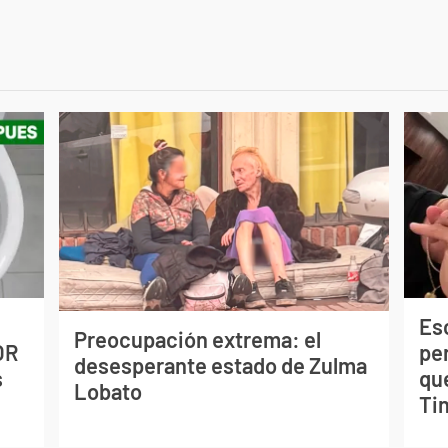
Esc
Preocupación extrema: el
OR
pe
desesperante estado de Zulma
s
qu
Lobato
Tin