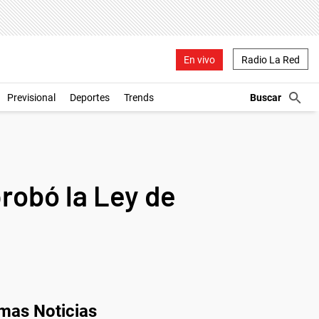
En vivo
Radio La Red
Previsional
Deportes
Trends
probó la Ley de
imas Noticias