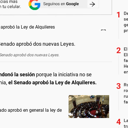
D
se
ge
pr
El
El
el Senado aprobó dos nuevas Leyes.
fa
He
e
ndonó la sesión
porque la iniciativa no se
mia,
el Senado aprobó la Ley de Alquileres.
Ro
ro
r
fa
do aprobó en general la ley de
La
tr