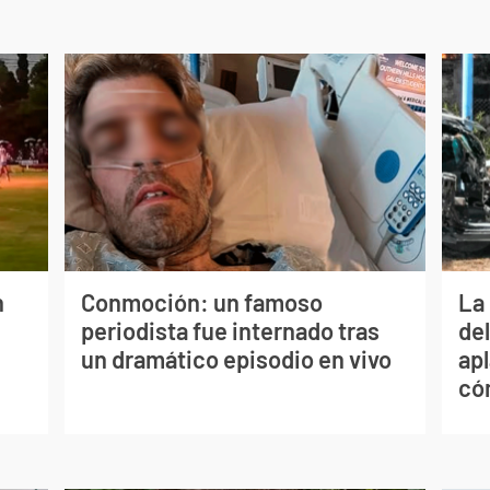
n
Conmoción: un famoso
La 
periodista fue internado tras
de
un dramático episodio en vivo
apl
có