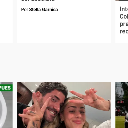
In
Por
Stella Gárnica
Co
pre
re