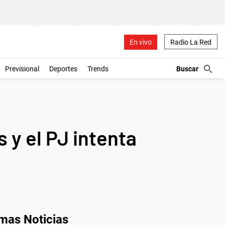
En vivo
Radio La Red
Previsional
Deportes
Trends
s y el PJ intenta
imas Noticias