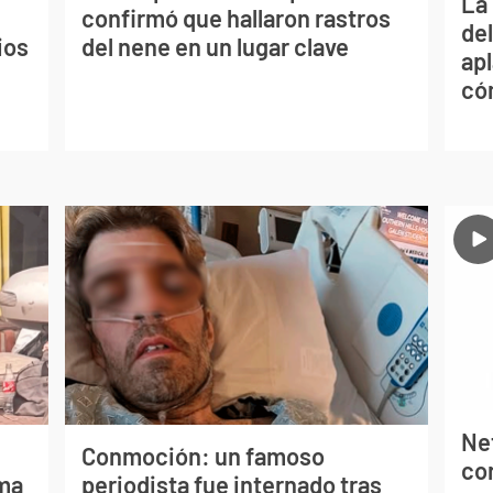
La 
confirmó que hallaron rastros
de
ios
del nene en un lugar clave
apl
có
Net
Conmoción: un famoso
co
lma
periodista fue internado tras