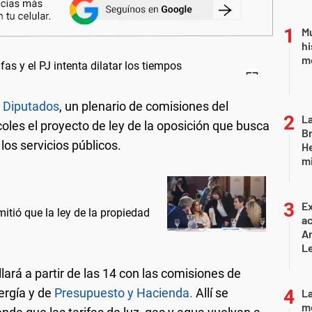
Mu
hi
mo
 Diputados
, un plenario de comisiones del
La
les el proyecto de ley de la oposición que busca
Br
 los servicios públicos.
He
mi
Ex
itió que la ley de la propiedad
ac
Ar
L
lará a partir de las 14 con las comisiones de
ergía y de
Presupuesto y Hacienda.
Allí se
La
mo