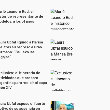
rió Leandro Rud, el
stórico representante de
delos, a los 51 años
ura Ubfal liquidó a Marisa
el tras su regreso a Gran
rmano: "Se llevó las
gajas"
clusivo: el itinerario de
tividades que prepara
gentina para recibir al papa
eón XIV
ura Ubfal expuso el fuerte
tivo de su ausencia en