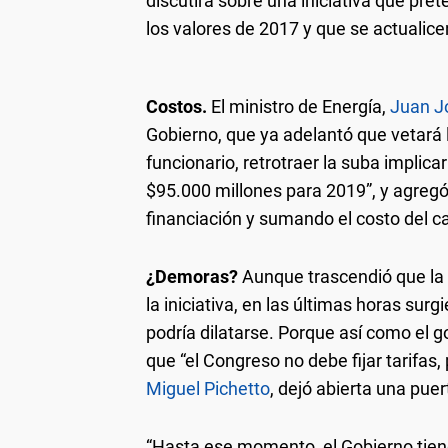
discutirá sobre una iniciativa que pret
los valores de 2017 y que se actualicen
Costos.
El ministro de Energía,
Juan J
Gobierno, que ya adelantó que vetará 
funcionario, retrotraer la suba implic
$95.000 millones para 2019”, y agregó
financiación y sumando el costo del ca
¿Demoras?
Aunque trascendió que la i
la iniciativa, en las últimas horas su
podría dilatarse. Porque así como el
que “el Congreso no debe fijar tarifas,
Miguel Pichetto
, dejó abierta una pue
“Hasta ese momento, el Gobierno tien