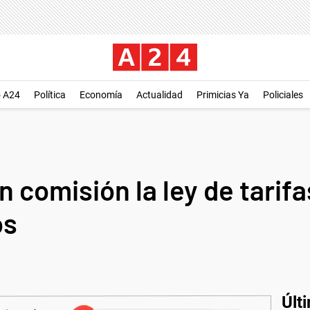
o A24
Política
Economía
Actualidad
Primicias Ya
Policiales
 comisión la ley de tarifa
os
Últ