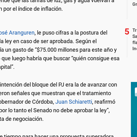
ende que las tarifas de luz, gas y agua vuelvan a
Gr
 por el índice de inflación.
Tr
osé Aranguren
, le puso cifras a la postura del
S
la ley en caso de ser aprobada. Según el
fl
In
aría un gasto de “$75.000 millones para este año y
 que luego habría que buscar “quién consigue esa
pital”.
ntención del bloque del PJ era la de avanzar con
rgieron señales que muestran que el tratamiento
 gobernador de Córdoba,
Juan Schiaretti
, reafirmó
 por lo tanto el Senado no debe aprobar la ley”,
rta de negociación.
e tiempo para hacer una propuesta superadora,