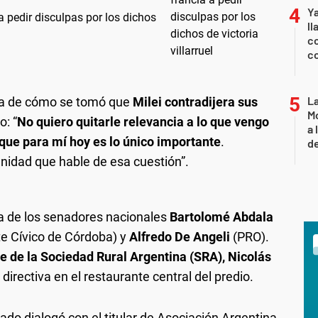
Y
a pedir disculpas por los dichos
ll
co
co
L
rca de cómo se tomó que
Milei contradijera sus
Mo
o: “
No quiero quitarle relevancia a lo que vengo
a 
 que para mí hoy es lo único importante
.
de
nidad que hable de esa cuestión”.
 de los senadores nacionales
Bartolomé Abdala
te Cívico de Córdoba) y
Alfredo De Angeli
(PRO).
te de la Sociedad Rural Argentina (SRA), Nicolás
directiva en el restaurante central del predio.
nado dialogó con el titular de Asociación Argentina