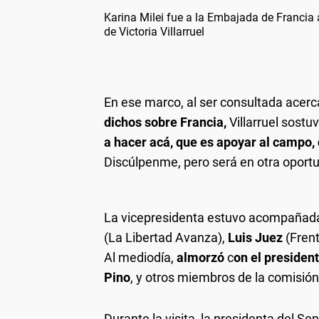
Karina Milei fue a la Embajada de Francia 
de Victoria Villarruel
En ese marco, al ser consultada ace
dichos sobre Francia,
Villarruel sostuv
a hacer acá, que es apoyar al campo,
Discúlpenme, pero será en otra oportu
La vicepresidenta estuvo acompañada
(La Libertad Avanza),
Luis Juez
(Fren
Al mediodía,
almorzó
c
on el presiden
Pino
, y otros miembros de la comisión 
Durante la visita, la presidenta del Se