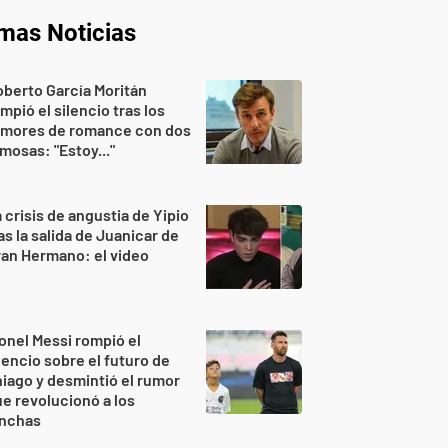
imas Noticias
berto García Moritán
mpió el silencio tras los
umores de romance con dos
mosas: "Estoy..."
 crisis de angustia de Yipio
as la salida de Juanicar de
an Hermano: el video
onel Messi rompió el
lencio sobre el futuro de
iago y desmintió el rumor
e revolucionó a los
inchas