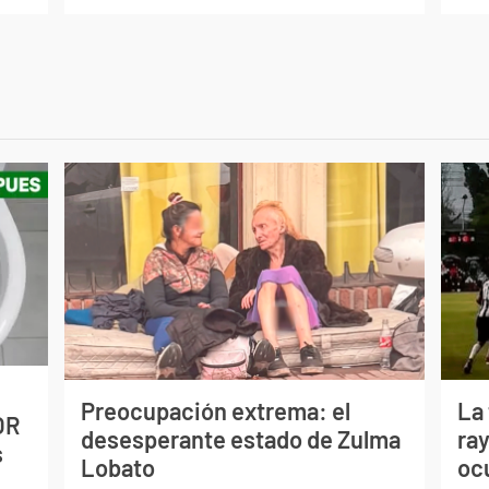
Preocupación extrema: el
La
OR
desesperante estado de Zulma
ray
s
Lobato
oc