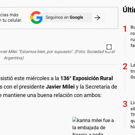
Últ
Ro
ro
r
fa
Javier Milei: "Estamos bien, por supuesto". (Foto: Sociedad Rural
Argentina)
La
tr
Gr
sistió este miércoles a la
136° Exposición Rural
es con el presidente
Javier Milei
y la Secretaria de
ue mantiene una buena relación con ambos:
Li
si
Th
qu
h