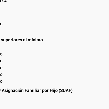
rzo.
o.
 superiores al mínimo
o.
o.
o.
o.
o.
y Asignación Familiar por Hijo (SUAF)