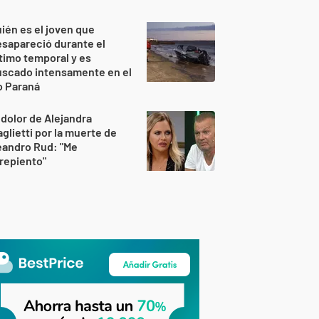
ién es el joven que
sapareció durante el
timo temporal y es
uscado intensamente en el
o Paraná
 dolor de Alejandra
glietti por la muerte de
eandro Rud: "Me
repiento"