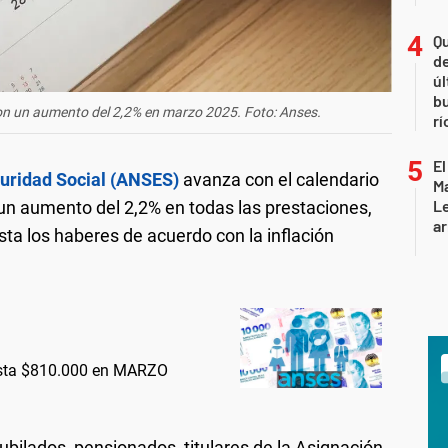
Qu
de
úl
b
on un aumento del 2,2% en marzo 2025. Foto: Anses.
rí
El
guridad Social (ANSES)
avanza con el calendario
Ma
L
un aumento del 2,2% en todas las prestaciones,
ar
sta los haberes de acuerdo con la inflación
asta $810.000 en MARZO
jubilados, pensionados, titulares de la Asignación