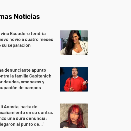
imas Noticias
lvina Escudero tendría
evo novio a cuatro meses
 su separación
na denunciante apuntó
ntra la familia Capitanich
or deudas, amenazas y
cupación de campos
li Acosta, harta del
sañamiento en su contra,
nzó una dura denuncia:
legaron al punto de..."