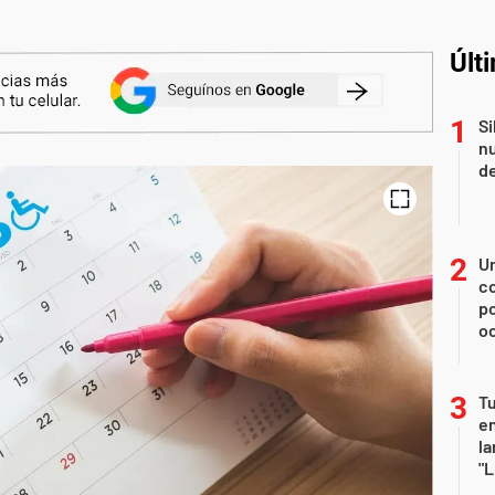
Últ
Si
nu
de
U
co
p
o
Tu
en
la
"L