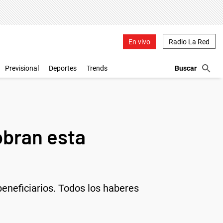
En vivo
Radio La Red
Previsional
Deportes
Trends
obran esta
eneficiarios. Todos los haberes