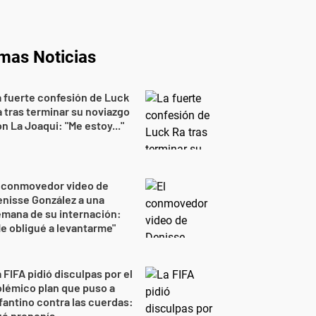
imas Noticias
 fuerte confesión de Luck
 tras terminar su noviazgo
n La Joaqui: "Me estoy..."
l conmovedor video de
nisse González a una
mana de su internación:
e obligué a levantarme"
 FIFA pidió disculpas por el
lémico plan que puso a
fantino contra las cuerdas:
ué proponía