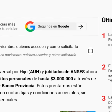
Últ
La
Ra
co
n noviembre: quiénes acceden y cómo solicitarlo
E
De
ersal por Hijo (
AUH
) y
jubilados de ANSES
ahora
se
itos personales
de
hasta $3.000.000
a través de
"M
y
Banco Provincia
. Estos préstamos están
on cuotas fijas y condiciones accesibles, sin
La
enciales.
po
In
q