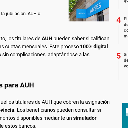
la jubilación, AUH o
El
de
co
mo
to, los titulares de
AUH
pueden saber si califican
y las cuotas mensuales. Este proceso
100% digital
ro sin complicaciones, adaptándose a las
Si
de
vo
os para AUH
quellos titulares de AUH que cobren la asignación
vincia
. Los beneficiarios pueden consultar si
os montos disponibles mediante un
simulador
 de estos bancos.