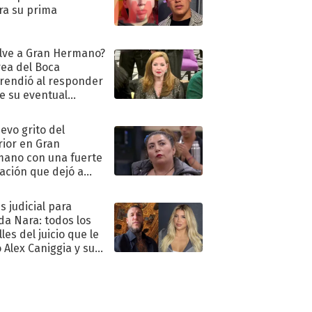
ra su prima
lve a Gran Hermano?
ea del Boca
rendió al responder
e su eventual
eso al reality
uevo grito del
rior en Gran
ano con una fuerte
ación que dejó a
oya en shock:
idora"
s judicial para
a Nara: todos los
les del juicio que le
 Alex Caniggia y sus
imos pasos