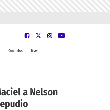
Conmebol
River
aciel a Nelson
repudio