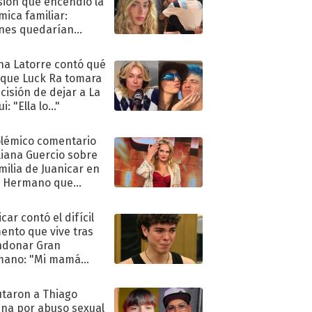
sión que encendió la
mica familiar:
nes quedarían
ra de su boda
na Latorre contó qué
 que Luck Ra tomara
ecisión de dejar a La
i: "Ella lo..."
olémico comentario
liana Guercio sobre
amilia de Juanicar en
n Hermano que
tó la furia en redes
car contó el difícil
nto que vive tras
ndonar Gran
mano: "Mi mamá
ió..."
taron a Thiago
na por abuso sexual