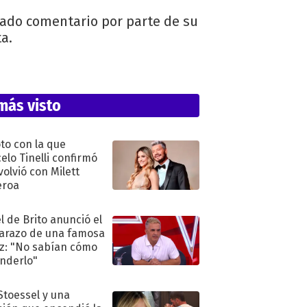
nado comentario por parte de su
a.
más visto
oto con la que
elo Tinelli confirmó
volvió con Milett
eroa
l de Brito anunció el
razo de una famosa
iz: "No sabían cómo
nderlo"
 Stoessel y una