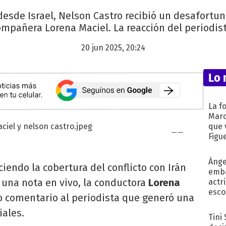
desde Israel, Nelson Castro recibió un desafortu
ompañera Lorena Maciel. La reacción del periodist
20 jun 2025, 20:24
Lo 
La f
Marc
que 
Figu
Ánge
ciendo la cobertura del conflicto con Irán
emba
 una nota en vivo, la conductora
Lorena
actr
esco
 comentario al periodista que generó una
iales.
Tini