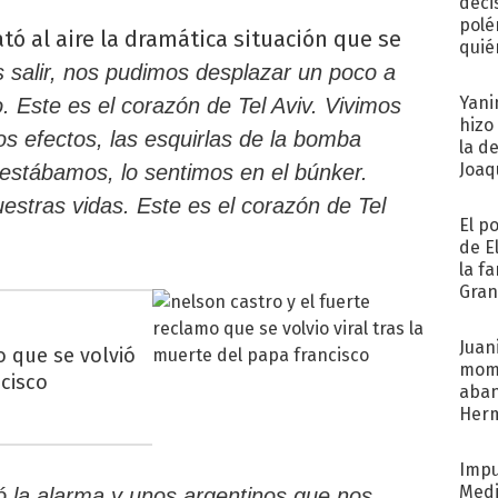
deci
polé
tó al aire la dramática situación que se
quié
afue
 salir, nos pudimos desplazar un poco a
Yani
 Este es el corazón de Tel Aviv. Vivimos
hizo
s efectos, las esquirlas de la bomba
la d
Joaqu
estábamos, lo sentimos en el búnker.
estras vidas. Este es el corazón de Tel
El p
de E
la f
Gra
desa
Juani
o que se volvió
mome
ncisco
aba
Her
recib
Impu
Medi
ó la alarma y unos argentinos que nos