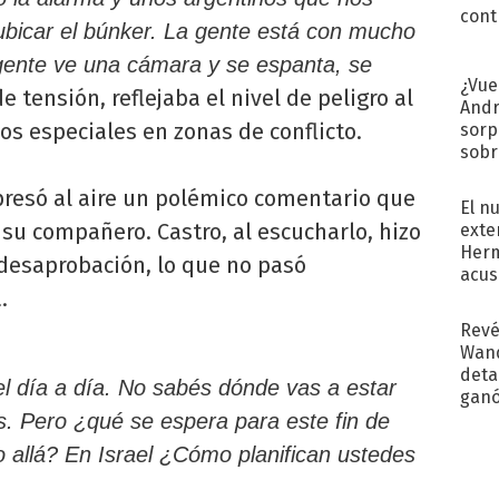
cont
bicar el búnker. La gente está con mucho
gente ve una cámara y se espanta, se
¿Vue
 tensión, reflejaba el nivel de peligro al
Andr
s especiales en zonas de conflicto.
sorp
sobr
regr
resó al aire un polémico comentario que
El n
su compañero. Castro, al escucharlo, hizo
exte
Herm
 desaprobación, lo que no pasó
acus
.
Pinc
"Tra
Revé
Wand
detal
el día a día. No sabés dónde vas a estar
ganó
próx
s. Pero ¿qué se espera para este fin de
allá? En Israel ¿Cómo planifican ustedes