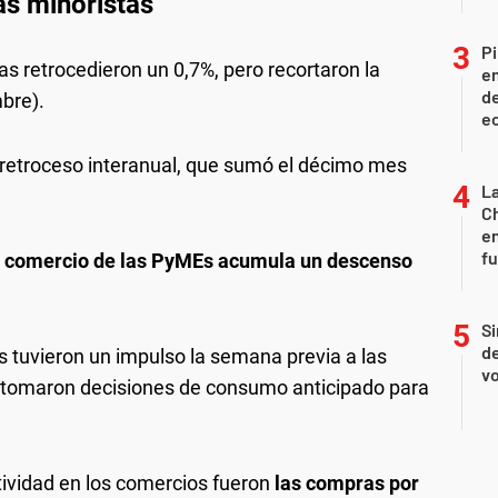
as minoristas
Pi
as retrocedieron un 0,7%, pero recortaron la
en
de
bre).
ec
 retroceso interanual, que sumó el décimo mes
La
Ch
en
f
l comercio de las PyMEs acumula un descenso
Si
de
 tuvieron un impulso la semana previa a las
vo
tomaron decisiones de consumo anticipado para
ctividad en los comercios fueron
las compras por