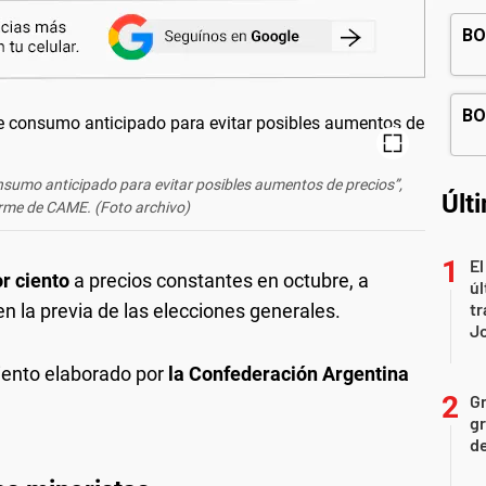
umo anticipado para evitar posibles aumentos de precios”,
Últ
forme de CAME. (Foto archivo)
El
or ciento
a precios constantes en octubre, a
úl
tr
en la previa de las elecciones generales.
J
iento elaborado por
la Confederación Argentina
Gr
gr
d