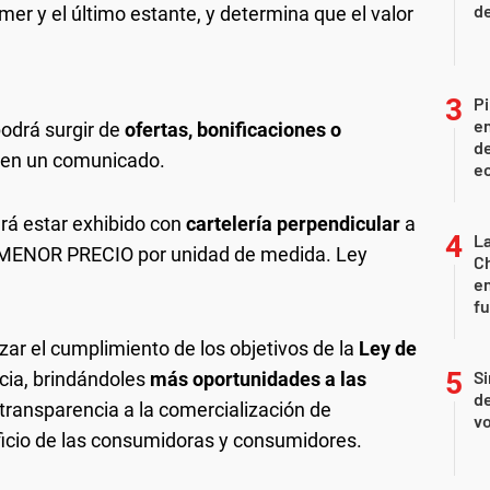
d
imer y el último estante, y determina que el valor
Pi
en
podrá surgir de
ofertas, bonificaciones o
de
ó en un comunicado.
ec
rá estar exhibido con
cartelería perpendicular
a
La
e “MENOR PRECIO por unidad de medida. Ley
Ch
en
f
zar el cumplimiento de los objetivos de la
Ley de
Si
cia, brindándoles
más oportunidades a las
de
ransparencia a la comercialización de
vo
icio de las consumidoras y consumidores.