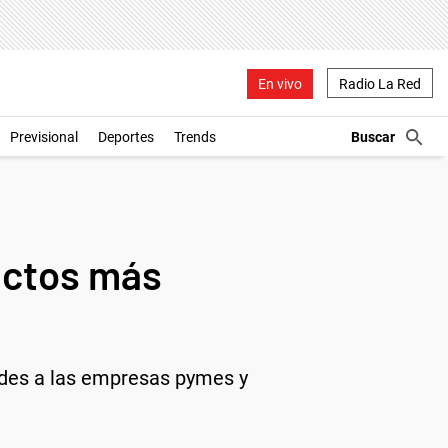
En vivo
Radio La Red
Previsional
Deportes
Trends
uctos más
dades a las empresas pymes y