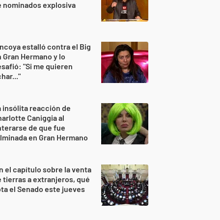
e nominados explosiva
ncoya estalló contra el Big
 Gran Hermano y lo
safió: "Si me quieren
har..."
 insólita reacción de
arlotte Caniggia al
terarse de que fue
ulminada en Gran Hermano
n el capítulo sobre la venta
 tierras a extranjeros, qué
ta el Senado este jueves