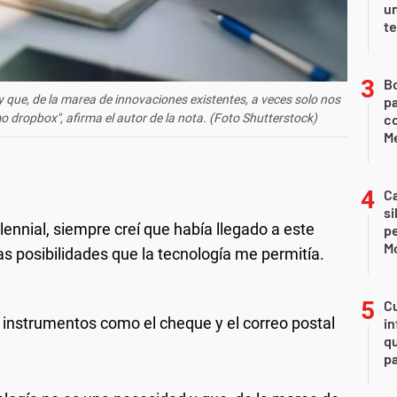
u
te
B
y que, de la marea de innovaciones existentes, a veces solo nos
pa
c
 dropbox", afirma el autor de la nota. (Foto Shutterstock)
Me
Ca
si
nnial, siempre creí que había llegado a este
p
M
s posibilidades que la tecnología me permitía.
Cu
instrumentos como el cheque y el correo postal
in
qu
pa