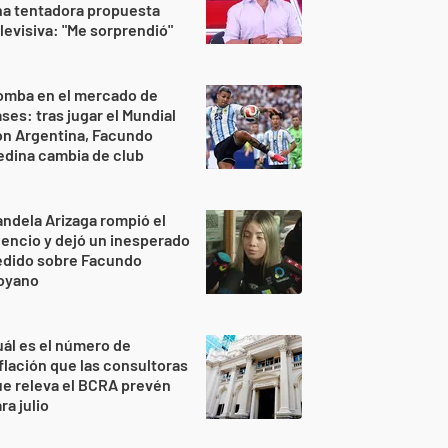
na tentadora propuesta
levisiva: "Me sorprendió"
omba en el mercado de
ses: tras jugar el Mundial
on Argentina, Facundo
dina cambia de club
ndela Arizaga rompió el
lencio y dejó un inesperado
edido sobre Facundo
oyano
ál es el número de
flación que las consultoras
e releva el BCRA prevén
ra julio