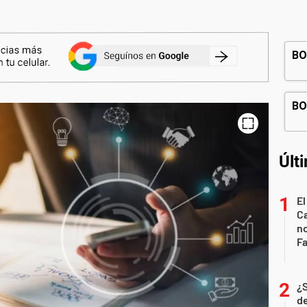
Últ
El
Ca
n
Fa
¿
de