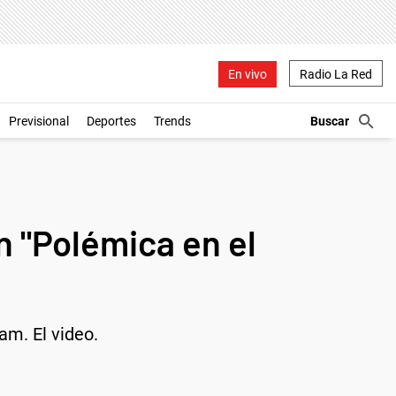
En vivo
Radio La Red
Previsional
Deportes
Trends
n "Polémica en el
am. El video.