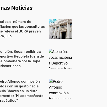
imas Noticias
ál es el número de
flación que las consultoras
e releva el BCRA prevén
ra julio
ención, Boca: recibiría a
portivo Recoleta fuera de
a Bombonera por la Copa
udamericana
edro Alfonso conmovió a
dos con su gesto hacia
ula Chaves en un duro
omento: "Mi acompañante
rapéutico"