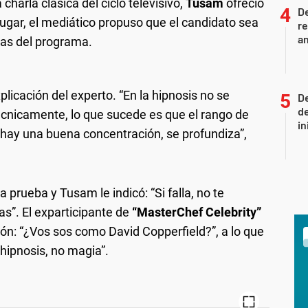
arla clásica del ciclo televisivo,
Tusam
ofreció
D
lugar, el mediático propuso que el candidato sea
re
an
stas del programa.
xplicación del experto. “En la hipnosis no se
De
de
écnicamente, lo que sucede es que el rango de
in
i hay una buena concentración, se profundiza”,
 prueba y Tusam le indicó: “Si falla, no te
s”. El exparticipante de
“MasterChef Celebrity”
ón: “¿Vos sos como David Copperfield?”, a lo que
“hipnosis, no magia”.