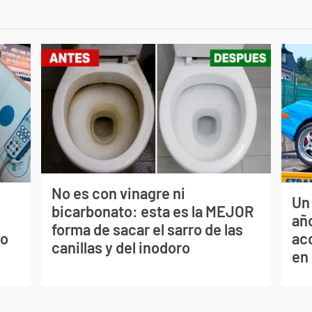
No es con vinagre ni
Un
bicarbonato: esta es la MEJOR
s
año
forma de sacar el sarro de las
vo
ac
canillas y del inodoro
en