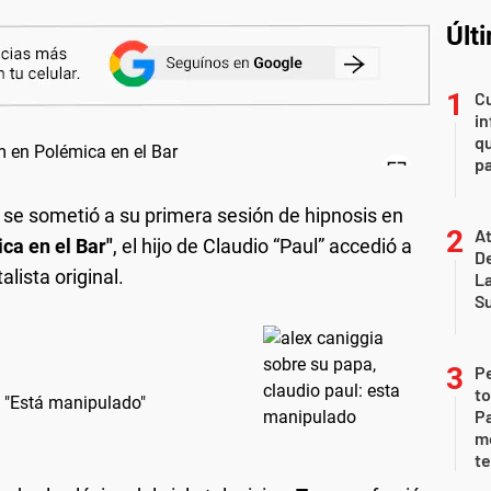
Últ
Cu
in
qu
pa
se sometió a su primera sesión de hipnosis en
At
ca en el Bar"
, el hijo de Claudio “Paul” accedió a
De
lista original.
L
S
P
to
: "Está manipulado"
Pa
m
te