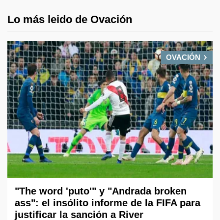
Lo más leido de Ovación
OVACIÓN
"The word 'puto'" y "Andrada broken
ass": el insólito informe de la FIFA para
justificar la sanción a River