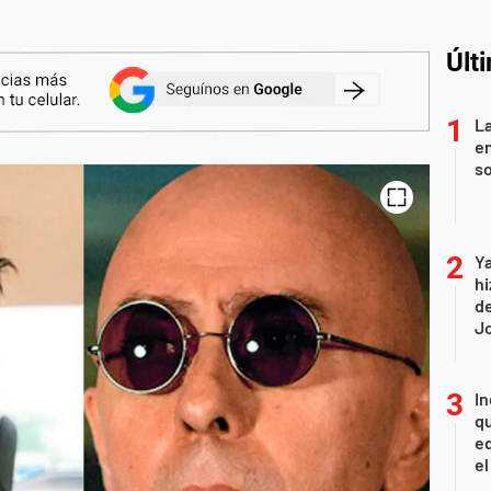
Últ
La
e
so
Ya
hi
de
Jo
In
qu
eq
el