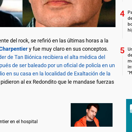
Pa
de
bo
hi
nte del rock, se refirió en las últimas horas a la
Charpentier
y fue muy claro en sus conceptos.
Un
de
der de Tan Biónica recibiera el alta médica del
me
pués de ser baleado por un oficial de policía en un
in
"M
io en su casa en la localidad de Exaltación de la
le pidieron al ex Redondito que le mandase fuerzas
tier en el hospital