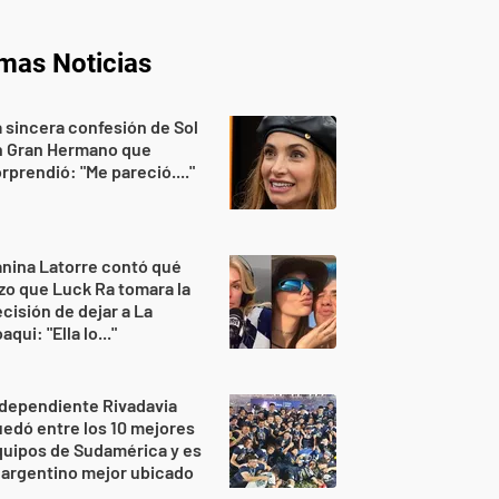
imas Noticias
 sincera confesión de Sol
n Gran Hermano que
rprendió: "Me pareció...."
nina Latorre contó qué
zo que Luck Ra tomara la
cisión de dejar a La
aqui: "Ella lo..."
dependiente Rivadavia
edó entre los 10 mejores
uipos de Sudamérica y es
 argentino mejor ubicado