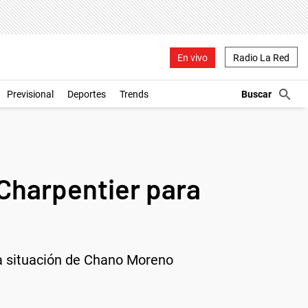
En vivo
Radio La Red
Previsional
Deportes
Trends
 Charpentier para
a la situación de Chano Moreno