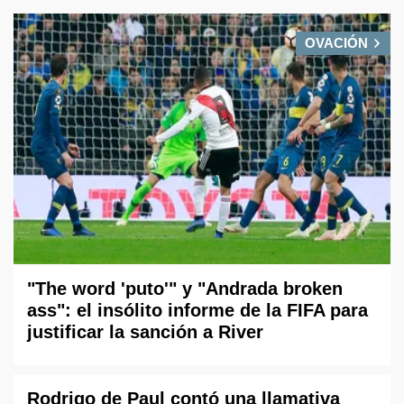
OVACIÓN
"The word 'puto'" y "Andrada broken
ass": el insólito informe de la FIFA para
justificar la sanción a River
Rodrigo de Paul contó una llamativa