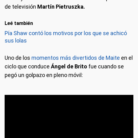
de televisión
Martín Pietruszka.
Leé también
Pía Shaw contó los motivos por los que se achicó
sus lolas
Uno de los
momentos más divertidos de Maite
en el
ciclo que conduce
Ángel de Brito
fue cuando se
pegó un golpazo en pleno móvil: