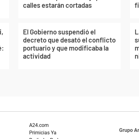
calles estarán cortadas
f
i,
El Gobierno suspendió el
L
decreto que desató el conflicto
s
é:
portuario y que modificaba la
m
actividad
n
A24.com
Grupo A
Primicias Ya