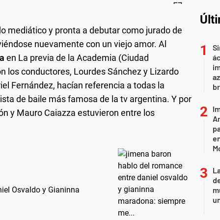
Últ
do mediático y pronta a debutar como jurado de
iéndose nuevamente con un viejo amor. Al
Si
ga
en La previa de la Academia (Ciudad
ác
im
on los conductores, Lourdes Sánchez y Lizardo
az
iel Fernández, hacían referencia a todas la
br
ista de baile más famosa de la tv argentina. Y por
Im
n y Mauro Caiazza estuvieron entre los
Ar
pa
en
M
L
de
iel Osvaldo y Gianinna
mu
un