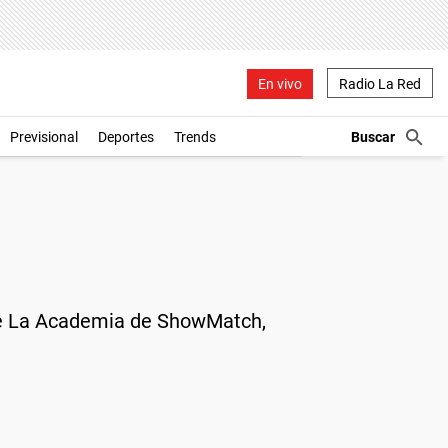
En vivo
Radio La Red
Previsional
Deportes
Trends
de La Academia de ShowMatch,