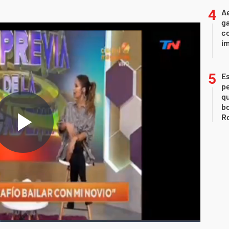
Ae
g
co
im
Es
p
qu
bo
Ro