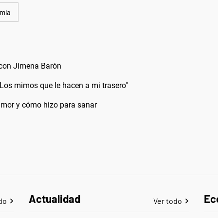
mia
" con Jimena Barón
"Los mimos que le hacen a mi trasero"
 amor y cómo hizo para sanar
Actualidad
Ec
do
Ver todo