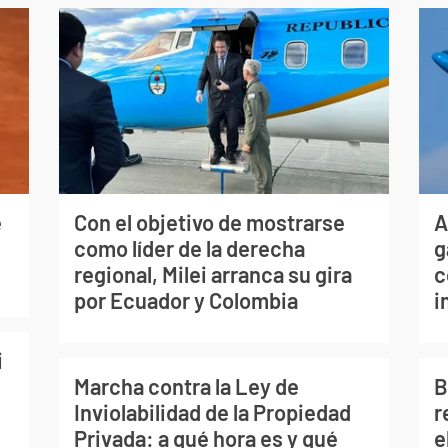
e
Con el objetivo de mostrarse
A
como líder de la derecha
g
regional, Milei arranca su gira
c
por Ecuador y Colombia
i
i
Marcha contra la Ley de
B
Inviolabilidad de la Propiedad
r
Privada: a qué hora es y qué
e