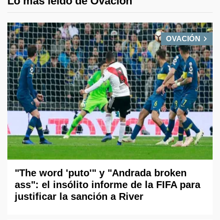
Lo más leido de Ovación
OVACIÓN
"The word 'puto'" y "Andrada broken
ass": el insólito informe de la FIFA para
justificar la sanción a River